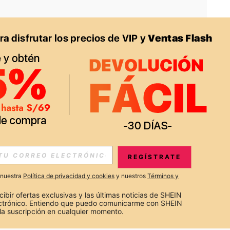
APP
S EXCLUSIVAS, PROMOCIONES Y NOTICIAS DE SHEIN
REGÍSTRATE
Suscribir
a nuestra
Política de privacidad y cookies
y nuestros
Términos y
Suscribirte
cibir ofertas exclusivas y las últimas noticias de SHEIN 
ectrónico. Entiendo que puedo comunicarme con SHEIN 
la suscripción en cualquier momento.
Suscribir