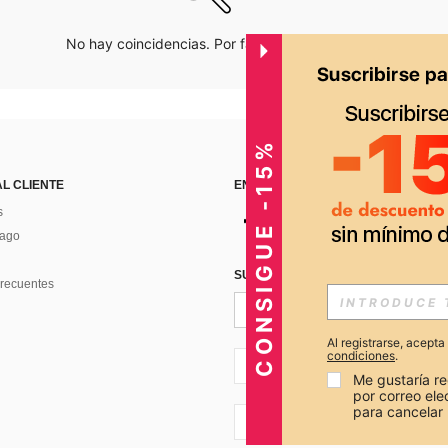
No hay coincidencias. Por favor inténtalo de nuevo.
CONSIGUE -15%
AL CLIENTE
ENCUÉNTRANOS EN
s
Pago
SUSCRÍBETE PARA RECIBIR OFERTA
recuentes
Al registrarse, acept
condiciones
.
PE + 51
Me gustaría re
por correo el
para cancelar 
PE + 51