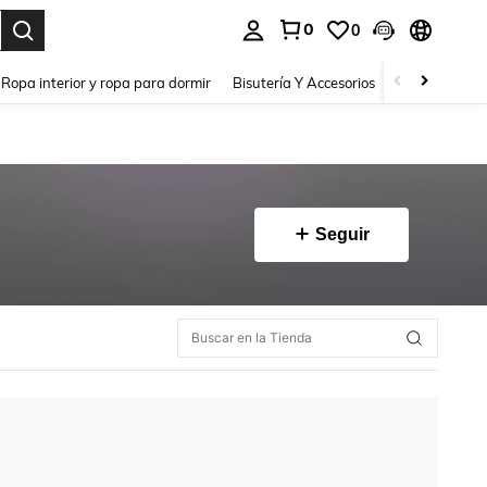
0
0
a. Press Enter to select.
Ropa interior y ropa para dormir
Bisutería Y Accesorios
Zapatos
H
Seguir