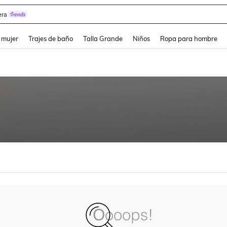
ra
and down arrow keys to navigate search Búsqueda reciente and Busca y Encuentr
 mujer
Trajes de baño
Talla Grande
Niños
Ropa para hombre