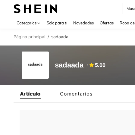
Muse
Use up 
Categorías
Solo para ti
Novedades
Ofertas
Ropa de
Página principal
sadaada
/
sadaada
5.00
Artículo
Comentarios