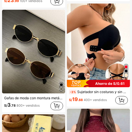
23
S/
.99
100+ vendidos
Ahorro de S/0.61
Sujetador sin costuras y sin aros para mujer, sexy con laterales antideslizantes, almohadillas extraíbles y espalda cruzada, sin tirantes, comodidad todo el día
-3%
Gafas de moda con montura metálica ovalada/poligonal (media montura), adecuadas para uso diario y actividades al aire libre
19
S/
.88
400+ vendidos
3
S/
.78
800+ vendidos