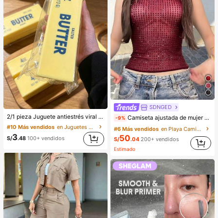
SDNGED
2/1 pieza Juguete antiestrés viral de mantequilla suave y lindo de gran tamaño, juguete de alivio del estrés, estimulación sensorial, pelota antiestrés, adecuado como regalo de Pascua, cumpleaños, graduación, favor de fiesta, suministros para despedida de soltera, estilo dumpling de rebote lento, estético, regalo de Navidad
Camiseta ajustada de mujer de unicolor, con malla de cristales, transparente y sexy, para uso casual en verano
-9%
#10 Más vendidos
en Juguetes para apretar para adolescentes
#6 Más vendidos
en Playa Camisetas sin mangas y camisetas sin mang
3
50
S/
.48
100+ vendidos
S/
.04
200+ vendidos
Estimado