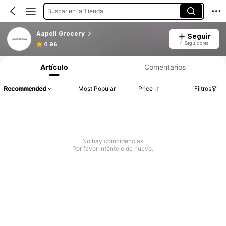
Buscar en la Tienda
Aapeli Grocery
Seguir
4 Seguidores
4.96
Artículo
Comentarios
Recommended
Most Popular
Price
Filtros
No hay coincidencias
Por favor inténtelo de nuevo.