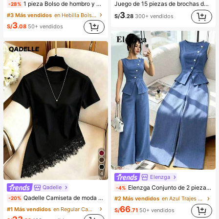
1 pieza Bolso de hombro y bandolera de cuero sintético aceitado retro para mujer, adecuado para citas, salidas, fiestas, banquetes, estética
Juego de 15 piezas de brochas de maquillaje, incluye 2 piezas de esponjas de polvo triangulares marrones, suaves y ajustadas, también 13 piezas de juego de brochas de maquillaje, rubor, lápiz labial líquido, lápiz de cejas, brillo labial, corrector, sombra de ojos, iluminador, contorno, base, primer, maquillaje de marca, polvo suelto, contorno, iluminador, spray fijador, sombra de ojos, rubor, maquillaje coreano, regalo para mujeres, regalo para niñas
-28%
3
#3 Más vendidos
en Hebilla Bolsos De Hombro De Mujer
S/
.28
300+ vendidos
3
S/
.08
50+ vendidos
4
Elenzga
Elenzga Conjunto de 2 piezas de blusa y pantalones de pierna ancha para mujer, elegante para fiestas de verano, cuello redondo con cuello oblicuo, botones de perlas, sin mangas, cintura ceñida, bajo con abertura y bolsillos falsos, color azul
Qadelle
-4%
Qadelle Camiseta de moda para mujer de color liso con cuello redondo, manga corta y dobladillo de encaje
-20%
#2 Más vendidos
en Azul Trajes de dos piezas para mujer
66
#1 Más vendidos
en Regular Camisetas De Mujer
S/
.71
50+ vendidos