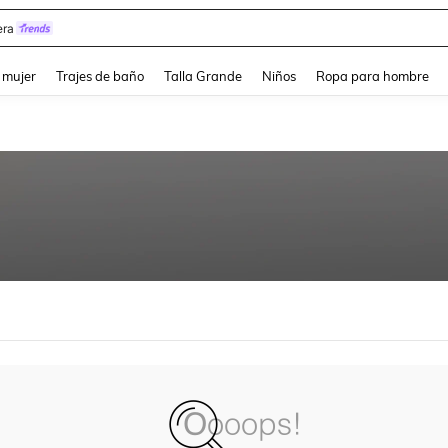
ra
and down arrow keys to navigate search Búsqueda reciente and Busca y Encuentr
 mujer
Trajes de baño
Talla Grande
Niños
Ropa para hombre