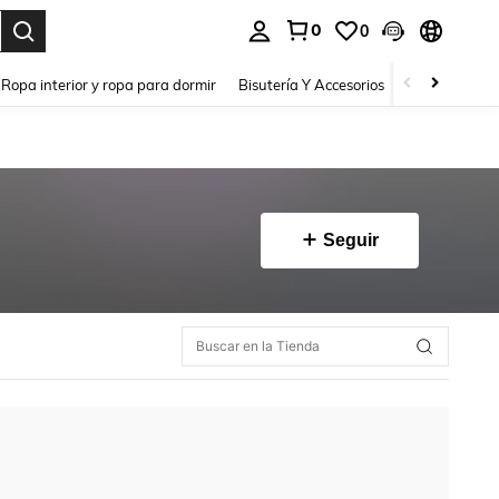
0
0
a. Press Enter to select.
Ropa interior y ropa para dormir
Bisutería Y Accesorios
Zapatos
H
Seguir