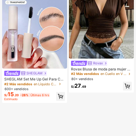
Rovax
Rovax Blusa de moda para mujer de
unicolor con escote en V profundo,
SHEGLAM
#2 Más vendidos
en Cuello en V profundo Tops, blusas y camisetas d
plisada y con dobladillo de encaje
SHEGLAM Set Me Up Gel Para Cej
80+ vendidos
as Marca De Belleza CosméTica M
#2 Más vendidos
en Líquido Cejas
27
S/
.49
aquillaje Para Mujeres Y NiñAs
600+ vendidos
15
S/
.20
-28%
Últimas 6 hrs
Estimado