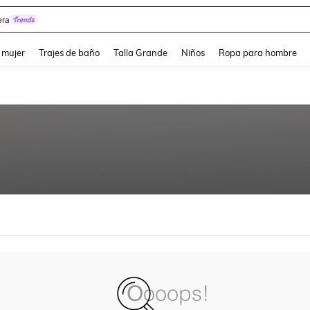
ra
and down arrow keys to navigate search Búsqueda reciente and Busca y Encuentr
 mujer
Trajes de baño
Talla Grande
Niños
Ropa para hombre