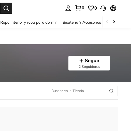
0
0
a. Press Enter to select.
Ropa interior y ropa para dormir
Bisutería Y Accesorios
Zapatos
H
Seguir
2 Seguidores