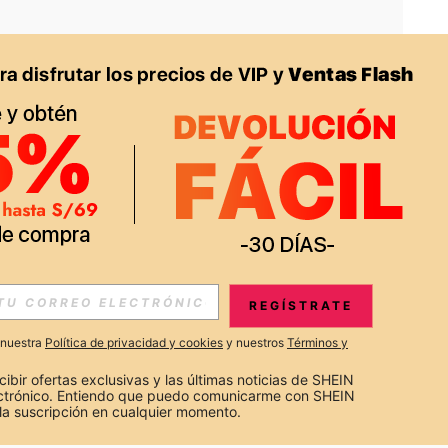
APP
S EXCLUSIVAS, PROMOCIONES Y NOTICIAS DE SHEIN
REGÍSTRATE
Suscribir
a nuestra
Política de privacidad y cookies
y nuestros
Términos y
Suscribirte
cibir ofertas exclusivas y las últimas noticias de SHEIN 
ectrónico. Entiendo que puedo comunicarme con SHEIN 
la suscripción en cualquier momento.
Suscribir