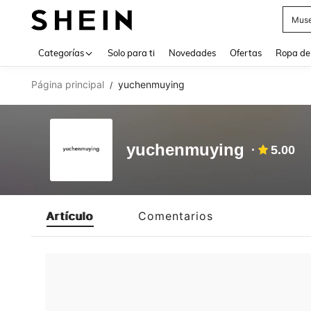
Muse
Use up 
Categorías
Solo para ti
Novedades
Ofertas
Ropa de
Página principal
yuchenmuying
/
yuchenmuying
5.00
Artículo
Comentarios