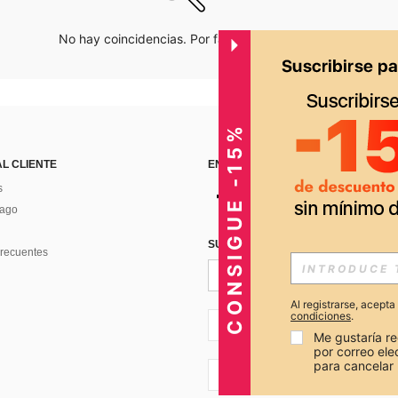
No hay coincidencias. Por favor inténtalo de nuevo.
CONSIGUE -15%
AL CLIENTE
ENCUÉNTRANOS EN
s
Pago
SUSCRÍBETE PARA RECIBIR OFERTA
recuentes
Al registrarse, acept
condiciones
.
PE + 51
Me gustaría re
por correo el
para cancelar 
PE + 51