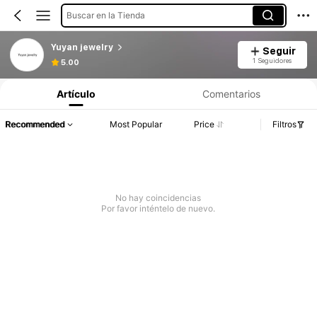
Buscar en la Tienda
Yuyan jewelry
Seguir
1 Seguidores
5.00
Artículo
Comentarios
Recommended
Most Popular
Price
Filtros
No hay coincidencias
Por favor inténtelo de nuevo.