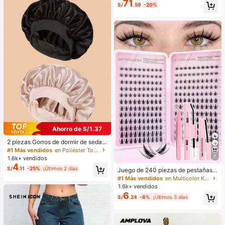
71
S/
.59
-20%
Ahorro de S/1.37
2 piezas Gorros de dormir de seda y
satén de lujo, unicolor, gorros elásti
#1 Más vendidos
en Poliéster Toallas para el cabello
cos de protección del cabello, liger
7
1.6k+ vendidos
os y cómodos para usar toda la noc
4
S/
.11
-25%
¡Últimos 2 días
he, cuidado del cabello, ducha, ajus
Juego de 240 piezas de pestañas p
te suave al cuero cabelludo, para el
ostizas de hada, herramienta de ma
#1 Más vendidos
en Multicolor Kits de pestañas postizas y adhesivo
la
quillaje de verano, natural y delicad
1.6k+ vendidos
a, crea un maquillaje de ojos de dib
6
S/
.24
-8%
¡Últimos 3 días
ujos animados exquisito, diseño de l
ongitud mixta, fácil de recortar, ade
cuado para diferentes formas de oj
os, reutilizable, alta relación costo-