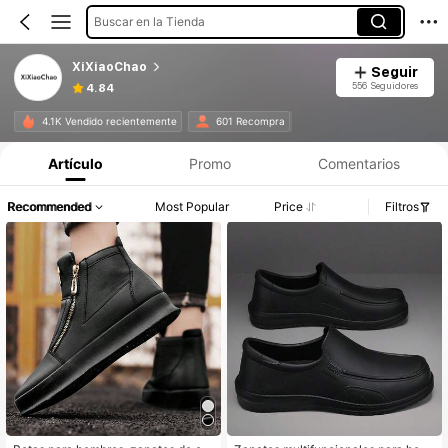
Buscar en la Tienda
XiXiaoChao
Seguir
556 Seguidores
4.84
4.1K Vendido recientemente
601 Recompra
Artículo
Promo
Comentarios
Recommended
Most Popular
Price
Filtros