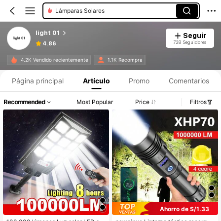
Lámparas Solares
light 01
Seguir
728 Seguidores
4.86
4.2K Vendido recientemente
1.1K Recompra
Página principal
Artículo
Promo
Comentarios
Recommended
Most Popular
Price
Filtros
Ahorro de S/1.33