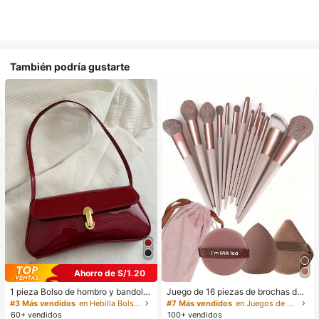
También podría gustarte
Ahorro de S/1.20
1 pieza Bolso de hombro y bandoler
Juego de 16 piezas de brochas de
a de cuero sintético aceitado retro
maquillaje que incluye 13 brochas
#3 Más vendidos
en Hebilla Bolsos De Hombro De Mujer
#7 Más vendidos
en Juegos de brochas de maquillaje Juegos De Pince
para mujer, adecuado para citas, sa
de maquillaje, 1 esponja de maquill
60+ vendidos
100+ vendidos