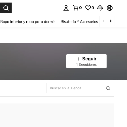
0
0
a. Press Enter to select.
Ropa interior y ropa para dormir
Bisutería Y Accesorios
Zapatos
H
Seguir
1 Seguidores