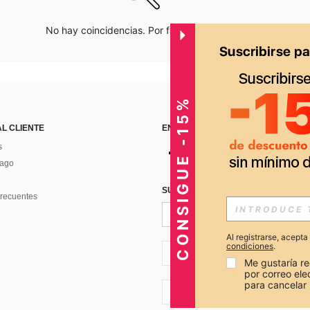
No hay coincidencias. Por favor inténtalo de nuevo.
CONSIGUE -15%
AL CLIENTE
ENCUÉNTRANOS EN
s
Pago
SUSCRÍBETE PARA RECIBIR OFERTA
recuentes
Al registrarse, acept
condiciones
.
PE + 51
Me gustaría re
por correo el
para cancelar 
PE + 51