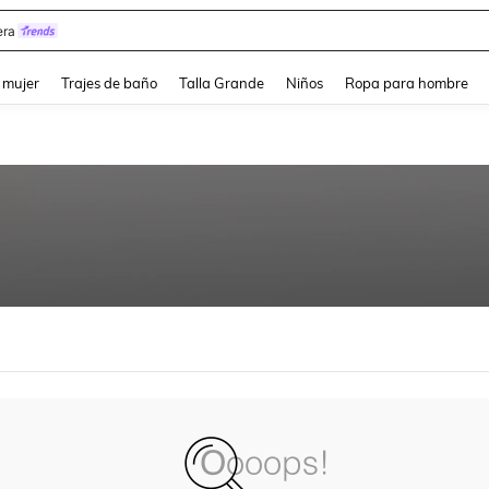
ra
and down arrow keys to navigate search Búsqueda reciente and Busca y Encuentr
 mujer
Trajes de baño
Talla Grande
Niños
Ropa para hombre