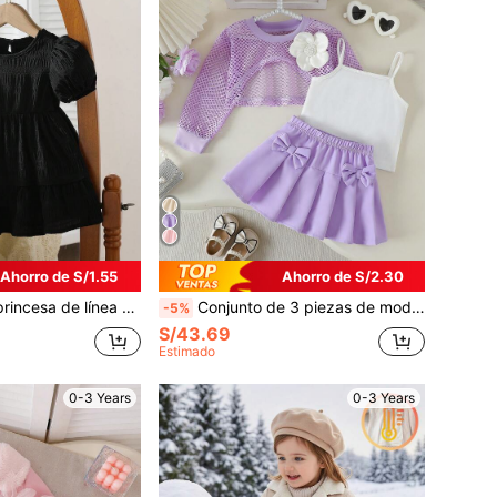
Ahorro de S/1.55
Ahorro de S/2.30
color para niñas bebés, cómodo y elegante, adecuado para el hogar, uso diario y salidas, primavera/verano
Conjunto de 3 piezas de moda versátil para niñas, adecuado para uso diario, fiestas y salidas, que incluye: Camiseta sin mangas linda con cuello redondo pequeño, chaleco con flores de perlas 3D de manga larga, y falda plisada con doble lazo 3D para primavera/verano
-5%
S/43.69
Estimado
0-3 Years
0-3 Years