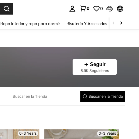
0
0
a. Press Enter to select.
Ropa interior y ropa para dormir
Bisutería Y Accesorios
Zapatos
H
Seguir
8.9K Seguidores
Buscar en la Tienda
0-3 Years
0-3 Years