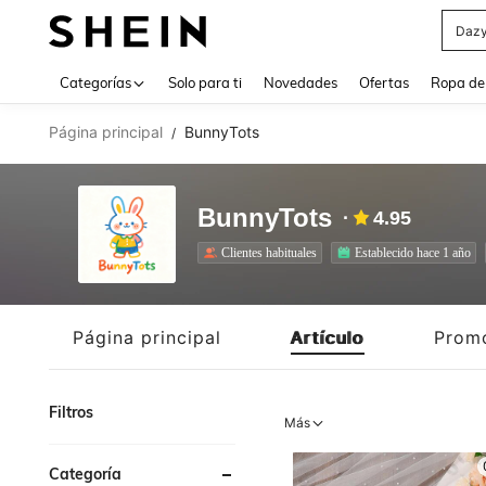
Daz
Use up 
Categorías
Solo para ti
Novedades
Ofertas
Ropa de
Página principal
BunnyTots
/
BunnyTots
4.95
Clientes habituales
Establecido hace 1 año
Página principal
Artículo
Prom
Filtros
Más
Categoría