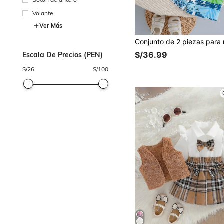
Volante
Ver Más
S/36.99
Escala De Precios (PEN)
S/
26
S/
100