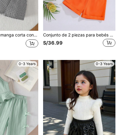
 combinada con pantalones cortos a cuadros, conjunto de caballero de 2 piezas, adecuado para volver al colegio, vacaciones, fiestas de cumpleaños, actuaciones, salidas diarias, primavera/verano
Conjunto de 2 piezas para bebés niños: camisa de manga corta con cuello y estampado de hojas con bolsillos, emparejada con pantalones cortos lisos con puños, un conjunto de vestir casual y elegante, adecuado para ocasiones especiales, uso diario, viajes, primavera/verano
S/36.99
0-3 Years
0-3 Years