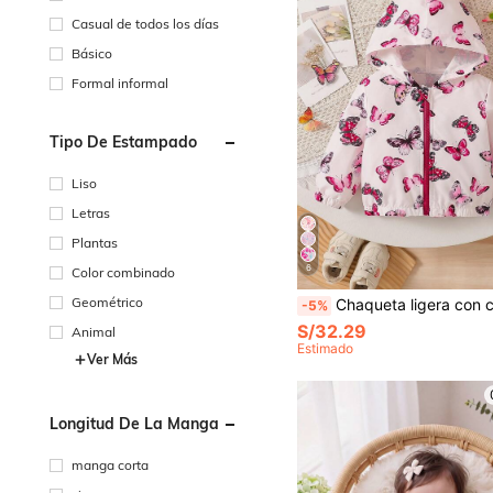
Casual de todos los días
Básico
Formal informal
Tipo De Estampado
Liso
Letras
Plantas
6
Color combinado
Geométrico
Chaqueta ligera con capucha y manga larga con estampado de mariposa para niñas pequeñas, adecuada par
-5%
S/32.29
Animal
Estimado
Ver Más
Longitud De La Manga
manga corta