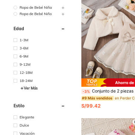
Ropa de Bebé Niña
Ropa de Bebé Niño
Edad
1-3M
3-6M
6-9M
9-12M
12-18M
18-24M
Ahorro de
Ver Más
Conjunto de 2 piezas para niñas bebé: Cárdigan de manga larga con cuello de piel sintética y lazo, emparejado con un vestido de línea A de cuello redondo sin mangas con estampado floral de malla, ideal p
-3%
#9 Más vendidos
S/99.42
Estilo
Elegante
Dulce
Vacación