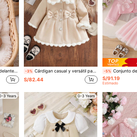
para salidas diarias en primavera y otoño
Cárdigan casual y versátil para niñas bebé con cuello floral esponjoso, moño decorativo, manga larga, bajo con pliegues y diseño de parches, adecuado para salidas diarias en otoño/invierno
Conjunto de 2 piezas para niñas bebé: Vestido de tul con cuello redondo, sin mangas, corte evasé, con de
-3%
-5%
S/91.19
S/82.44
Estimado
0-3 Years
0-3 Years