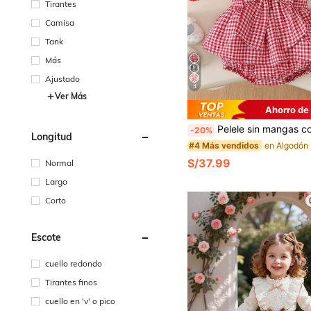
Tirantes
Camisa
Tank
Más
Ajustado
4
Ver Más
Ahorro de
Pelele sin mangas con estampado a cuadros, decoración de lazo 3D y diseño de botones para niñas bebé, color rojo, adecuado para el Día de San Valentín, r
-20%
Longitud
#4 Más vendidos
S/37.99
Normal
Largo
Corto
Escote
cuello redondo
Tirantes finos
cuello en 'v' o pico