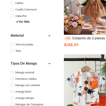
Halter
Cuello Camisero
capucha
Ver Más
Material
Conjunto de 2 piezas para niñas bebé con camiseta de cuello redondo, mangas largas abullonadas y bajo con volantes, y falda de color liso con diseño de botón 3D con lazo, estilo casual minimalista preppy, ropa para bebés niñas, regalo de cumpleaños de prim
-3%
S/48.01
Tela tricotada
Tela
Tipos De Manga
Manga normal
Hombros caídos
Manga con volante
manga farol
manga obispo
Mangas de Campana