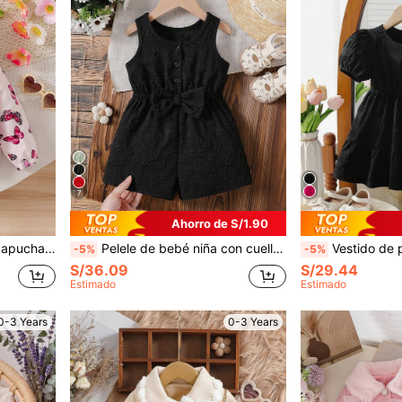
7
Ahorro de S/1.90
a salidas diarias en primavera/otoño
Pelele de bebé niña con cuello redondo, sin mangas, decorado con lazo, diseño de botones y cierre de media cartera, adecuado para el hogar, uso diario y salidas, primavera/verano
Vestido de princesa de línea A con cuello redondo y mangas abultadas de uni
-5%
-5%
S/36.09
S/29.44
Estimado
Estimado
0-3 Years
0-3 Years