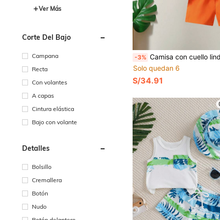
Ver Más
Corte Del Bajo
Campana
Camisa con cuello lindo para niños pequeños con bolsillo, camisa tipo cárdigan con estampado de palmera emparejada con pantalones cortos de unicolor, conjunto casual de 2 piezas de estilo playero para niños 
-3%
Solo quedan 6
Recta
S/34.91
Con volantes
A capas
Cintura elástica
Bajo con volante
Detalles
Bolsillo
Cremallera
Botón
Nudo
Botón delantero