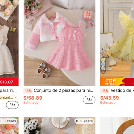
5
 S/3.07
ara otoño/invierno, adecuado para uso diario, fiestas y salidas
Conjunto de 2 piezas para niñas bebé con cárdigan de manga larga con cuello de piel y decoración de moño, y vestido de línea A de unicolor, estilo princesa, versátil, adecuado para el Día de San Valentín, cumpleaños, uso casual en otoño/invierno
Vestido de Princesa de Malla con Cuello Cuadrado, Volantes, Sin Mangas, Decora
-5%
-5%
S/58.89
S/45.59
en Perder Conjuntos de ropa exterior para niñas
Estimado
Estimado
0-3 Years
0-3 Years