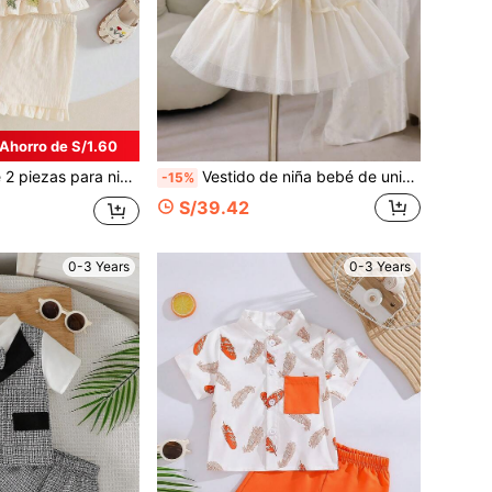
Ahorro de S/1.60
lantes en el bajo y shorts con volantes en el bajo, en unicolor, adecuado para salidas diarias en primavera/verano
Vestido de niña bebé de unicolor lindo, cuello redondo, sin mangas, con encaje floral y línea A de malla, de moda y versátil, adecuado para uso diario, fiestas y salidas en primavera y verano
-15%
S/39.42
0-3 Years
0-3 Years