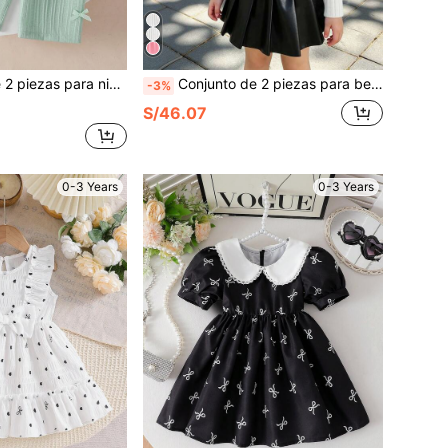
color con volantes y lazo, y pantalones rectos, adecuado para salidas diarias en primavera/verano
Conjunto de 2 piezas para bebé niña, camiseta de manga larga con cuello alto y ribete esponjoso, combinada con falda plisada con lazo 3D, atuendo casual para bebé niña, primavera/otoño, adecuado para salidas diarias y regalos de cumpleaños
-3%
S/46.07
0-3 Years
0-3 Years