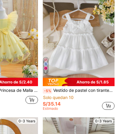
6
Ahorro de S/2.40
Ahorro de S/1.85
ción de Lazo y Corte A para Bebé Niña, Versátil y Dulce, Adecuado para Uso Diario, Fiesta, Salida, Primavera/Verano
Vestido de pastel con tirantes finos, volantes y lazo para niña, adecuado para salidas diarias en primavera/verano
-5%
Solo quedan 10
S/35.14
Estimado
0-3 Years
0-3 Years