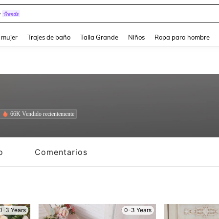
y
and down arrow keys to navigate search Búsqueda reciente and Busca y Encuentr
 mujer
Trajes de baño
Talla Grande
Niños
Ropa para hombre
66K Vendido recientemente
o
Comentarios
0-3 Years
0-3 Years