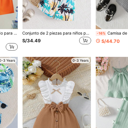
pequeños, adecuado para primavera/verano, viajes y juegos al aire libre
Conjunto de 2 piezas para niños pequeños, estilo playero, compuesto por: Chaleco sin mangas con cuello redondo y bolsillo, emparejado con pantalones cortos con estampado de palmeras y cintura elástica, incluye sombrero a juego, para primavera/verano
Camisa de manga corta con cuello y corbata de moño 3D falsa con bolsillo y cierre delantero con botones para niños pequeños,
-16%
S/34.49
S/44.70
0-3 Years
0-3 Years