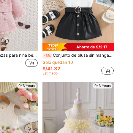
Ahorro de S/2.17
Conjunto de 3 piezas para niña bebé con cárdigan de manga larga de cuello redondo acanalado con botones y falso bolsillo, camiseta de manga larga de color liso con cuello alto y diseño de botones, y shorts acanalados, con boina a juego, ropa elegante y dulce de moda para niña, conjunto cómodo y cálido de tela gruesa para bebé, regalo de cumpleaños para niña, regalo de vuelta al cole, otoño/invierno, adecuado para uso diario, fiestas, salidas y juegos
Conjunto de blusa sin mangas y falda elegante para niña, adecuado para el verano
-5%
Solo quedan 10
S/41.32
Estimado
0-3 Years
0-3 Years