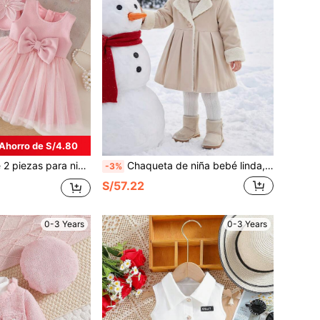
Ahorro de S/4.80
coración de lazo 3D y Cárdigan floral de manga larga, color rosa, adecuado para el Día de San Valentín, cumpleaños, uso diario, primavera y otoño
Chaqueta de niña bebé linda, elegante y minimalista de unicolor con cuello de solapa, manga larga, frente abierto, gruesa y esponjosa de largo medio, abrigo de niña versátil, cómodo y cálido, ropa de niña pequeña para otoño/invierno, adecuada para que las mamás vistan a su linda bebé para uso diario y salidas
-3%
S/57.22
0-3 Years
0-3 Years