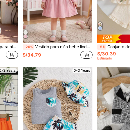
avera y otoño, regalo de vuelta a la escuela, adecuado para uso diario y salidas
Vestido para niña bebé lindo y elegante de unicolor con cuello redondo y cuello alto, manga corta con volantes y manga larga, patchwork de corazón, corte A, ropa de niña bebé de moda casual versátil, cálida y cómoda, regalo de cumpleaños, regalo de vuelta a la escuela, adecuado para otoño/invierno, uso diario y salidas
Conjunto de 2 piezas para niña bebé con blusa de cuello redondo sin mangas con vo
-20%
-5%
S/30.39
S/34.79
Estimado
0-3 Years
0-3 Years