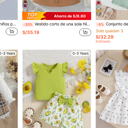
9
Ahorro de S/8.80
Conjunto de 2 piezas para niños pequeños con chaleco sin mangas de cuello redondo con bolsillo y pantalones cortos con cintura elástica y moño, con gorra a juego, estilo playero/casual para primavera/verano, adecuado para salidas y reuniones diarias
Vestido corto de una sola hilera con cuello de volantes, sin mangas y decoración de lazo para niñas pequeñas, elegante y lindo, conjunto de 2 piezas de ropa casual para primavera/verano, adecuado para fiestas, uso diario y salidas
Conjunto de 2 piezas para niñas bebé con top de tirantes finos de uni
-20%
-5%
Solo quedan 3
S/35.19
S/32.29
Estimado
0-3 Years
0-3 Years