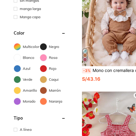
sin mangas
manga larga
Manga capa
Color
Multicolor
Negro
Blanco
Rosa
Azul
Rojo
Mono con cremallera delantera, cuello con volantes, lazo, mangas abullonadas y bajo con volantes para niñas bebé, adecuado 
-3%
S/43.16
Verde
Caqui
Amarillo
Marrón
Morado
Naranja
Tipo
A línea