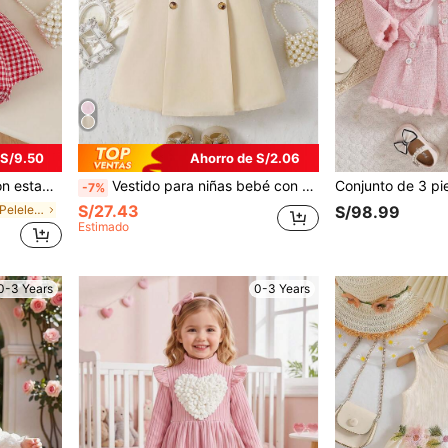
 S/9.50
Ahorro de S/2.06
egalo de cumpleaños, uso diario, primavera/verano
Vestido para niñas bebé con cuello Peter Pan, mangas abullonadas, decoración de lazo, botones delanteros, bajo plisado, línea A y patchwork, ropa elegante y casual versátil para niñas para primavera/verano y juegos al aire libre
-7%
S/27.43
en Algodón Peleles para niñas
S/98.99
Estimado
0-3 Years
0-3 Years