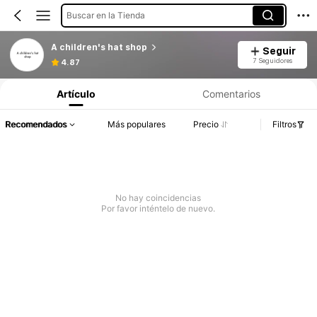
Buscar en la Tienda
A children's hat shop
Seguir
7 Seguidores
4.87
Artículo
Comentarios
Recomendados
Más populares
Precio
Filtros
No hay coincidencias
Por favor inténtelo de nuevo.