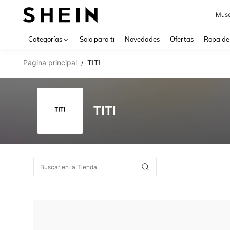
Muse
Use up 
Categorías
Solo para ti
Novedades
Ofertas
Ropa de
Página principal
TITI
/
TITI