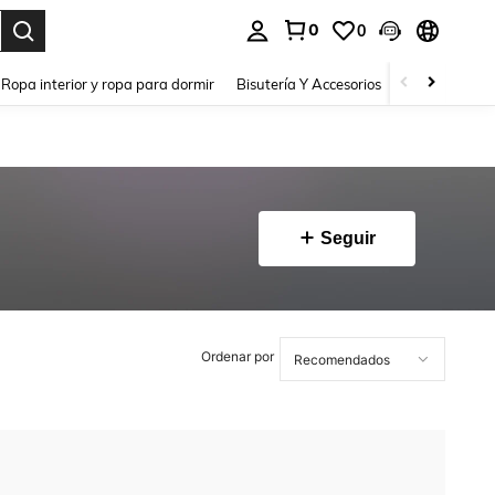
0
0
a. Press Enter to select.
Ropa interior y ropa para dormir
Bisutería Y Accesorios
Zapatos
H
Seguir
Ordenar por