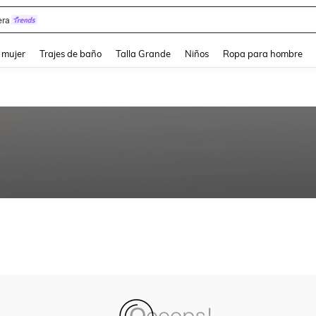
ra
and down arrow keys to navigate search Búsqueda reciente and Busca y Encuentr
 mujer
Trajes de baño
Talla Grande
Niños
Ropa para hombre