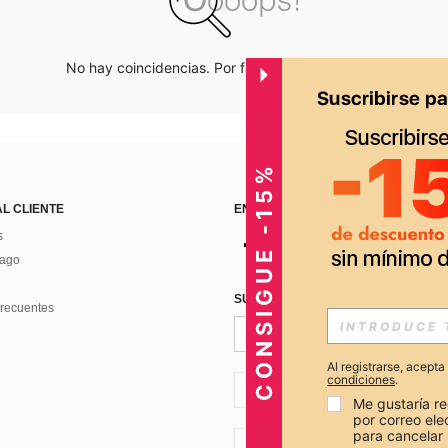
No hay coincidencias. Por favor inténtalo de nuevo.
CONSIGUE -15%
AL CLIENTE
ENCUÉNTRANOS EN
s
Pago
SUSCRÍBETE PARA RECIBIR OFERTA
recuentes
Al registrarse, acept
condiciones
.
PE + 51
Me gustaría re
por correo el
para cancelar 
PE + 51