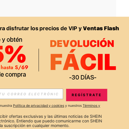
APP
S EXCLUSIVAS, PROMOCIONES Y NOTICIAS DE SHEIN
REGÍSTRATE
Suscribir
a nuestra
Política de privacidad y cookies
y nuestros
Términos y
Suscribirte
cibir ofertas exclusivas y las últimas noticias de SHEIN 
ectrónico. Entiendo que puedo comunicarme con SHEIN 
la suscripción en cualquier momento.
Suscribir