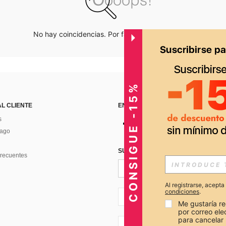
No hay coincidencias. Por favor inténtalo de nuevo.
CONSIGUE -15%
AL CLIENTE
ENCUÉNTRANOS EN
s
Pago
SUSCRÍBETE PARA RECIBIR OFERTA
recuentes
Al registrarse, acept
condiciones
.
PE + 51
Me gustaría re
por correo el
para cancelar 
PE + 51