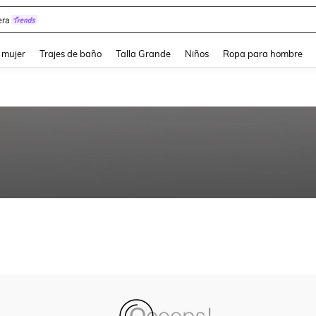
ra
and down arrow keys to navigate search Búsqueda reciente and Busca y Encuentr
 mujer
Trajes de baño
Talla Grande
Niños
Ropa para hombre