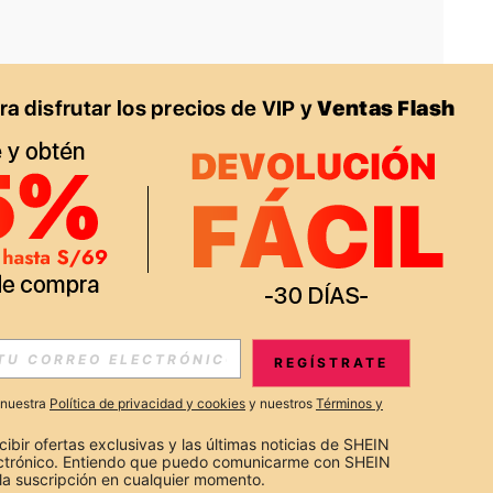
APP
S EXCLUSIVAS, PROMOCIONES Y NOTICIAS DE SHEIN
REGÍSTRATE
Suscribir
a nuestra
Política de privacidad y cookies
y nuestros
Términos y
Suscribirte
cibir ofertas exclusivas y las últimas noticias de SHEIN 
ectrónico. Entiendo que puedo comunicarme con SHEIN 
la suscripción en cualquier momento.
Suscribir