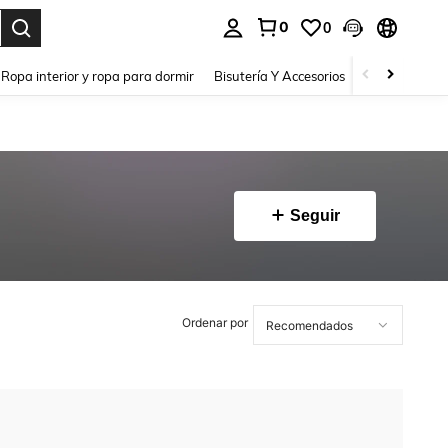
0
0
a. Press Enter to select.
Ropa interior y ropa para dormir
Bisutería Y Accesorios
Zapatos
H
Seguir
Ordenar por