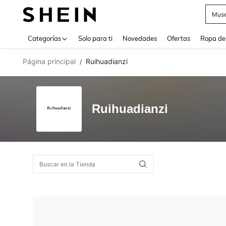
Muse
Use up 
Categorías
Solo para ti
Novedades
Ofertas
Ropa de
Página principal
Ruihuadianzi
/
Ruihuadianzi