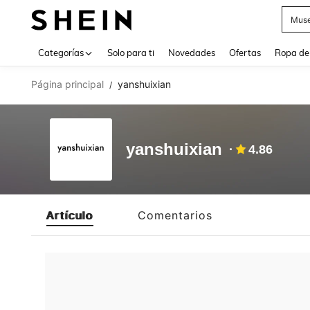
Muse
Use up 
Categorías
Solo para ti
Novedades
Ofertas
Ropa de
Página principal
yanshuixian
/
yanshuixian
4.86
Artículo
Comentarios