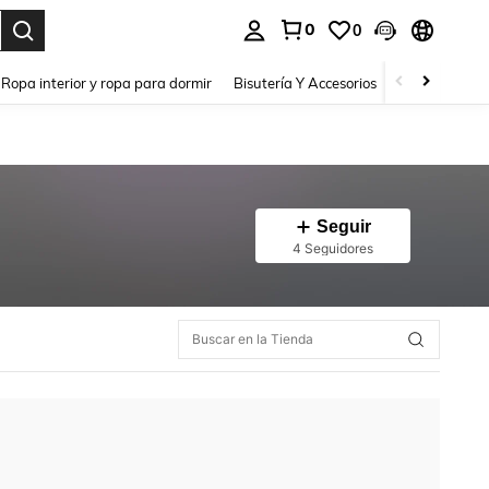
0
0
a. Press Enter to select.
Ropa interior y ropa para dormir
Bisutería Y Accesorios
Zapatos
H
Seguir
4 Seguidores