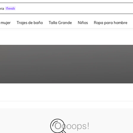
ra
and down arrow keys to navigate search Búsqueda reciente and Busca y Encuentr
 mujer
Trajes de baño
Talla Grande
Niños
Ropa para hombre