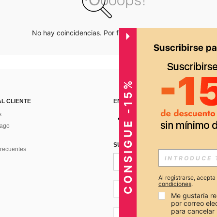
No hay coincidencias. Por favor inténtalo de nuevo.
CONSIGUE -15%
AL CLIENTE
ENCUÉNTRANOS EN
s
Pago
SUSCRÍBETE PARA RECIBIR OFERTA
recuentes
Al registrarse, acept
condiciones
.
PE + 51
Me gustaría re
por correo el
para cancelar 
PE + 51