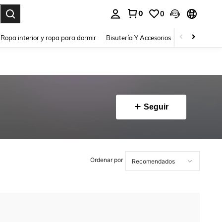
0
0
a. Press Enter to select.
Ropa interior y ropa para dormir
Bisutería Y Accesorios
Zapatos
H
Seguir
Ordenar por