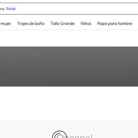
ra
and down arrow keys to navigate search Búsqueda reciente and Busca y Encuentr
 mujer
Trajes de baño
Talla Grande
Niños
Ropa para hombre