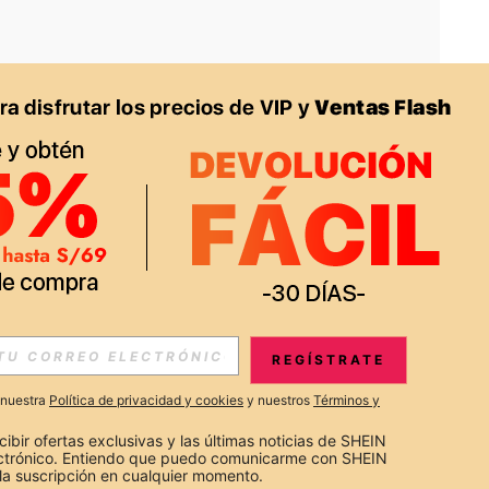
APP
S EXCLUSIVAS, PROMOCIONES Y NOTICIAS DE SHEIN
REGÍSTRATE
Suscribir
a nuestra
Política de privacidad y cookies
y nuestros
Términos y
Suscribirte
cibir ofertas exclusivas y las últimas noticias de SHEIN 
ectrónico. Entiendo que puedo comunicarme con SHEIN 
la suscripción en cualquier momento.
Suscribir