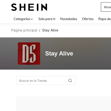
Muse
Use up 
Categorías
Solo para ti
Novedades
Ofertas
Ropa de
Página principal
Stay Alive
/
Stay Alive