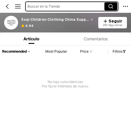
Buscar en la Tienda
Soqi Children Clothing China Supply Chain Factor
Seguir
265 Seguidores
4.94
Artículo
Comentarios
Recommended
Most Popular
Price
Filtros
No hay coincidencias
Por favor inténtelo de nuevo.