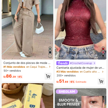
Conjunto de dos piezas de moda de
#CrochetCoverup
verano para mujer de unicolor casu
#1 Más vendidos
en Caqui Trajes de dos piezas para mujer
Camiseta ajustada de mujer de unic
al: top de manga corta con cuello y
50+ vendidos
olor, con malla de cristales, transpar
#3 Más vendidos
en Cuello alto Tops, blusas y camisetas de mujer
bolsillos, pantalones de pierna rect
ente y sexy, para uso casual en ver
86
200+ vendidos
a de cintura alta elegantes, del trab
S/
.39
-4%
ano
ajo al fin de semana
51
S/
.69
-6%
Estimado