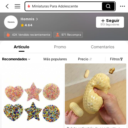
Miniaturas Para Adolescente
Homnis
Seguir
513 Seguidores
4.64
42K Vendido recientemente
971 Recompra
Artículo
Promo
Comentarios
Recomendados
Más populares
Precio
Filtros