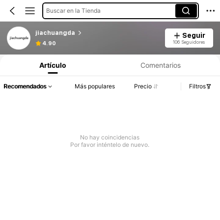
Buscar en la Tienda
jiachuangda
Seguir
106 Seguidores
4.90
Artículo
Comentarios
Recomendados
Más populares
Precio
Filtros
No hay coincidencias
Por favor inténtelo de nuevo.