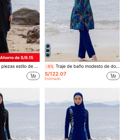
Ahorro de S/6.15
año conservador de Body completo para mujeres, deportes de playa de verano y vacaciones en negro
Traje de baño modesto de dos piezas con manga larga y pantalones, estilo de Oriente Medio, traje de baño de cobertura completa para mujer para la playa, vacaciones de verano
-5%
S/122.07
Estimado