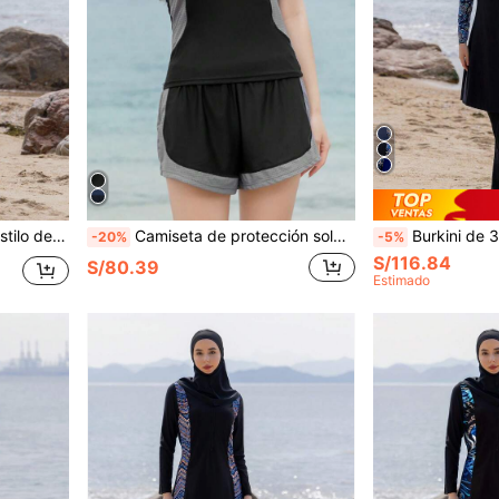
deportes de playa de verano y vacaciones
Camiseta de protección solar con cremallera y gráfico de letras para vacaciones de verano en la playa, color negro
Burkini de 3 piezas estilo de Oriente Medio con sombrero, traje de b
-20%
-5%
S/116.84
S/80.39
Estimado