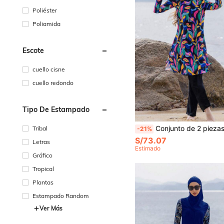
Poliéster
Poliamida
Escote
cuello cisne
cuello redondo
Tipo De Estampado
Conjunto de 2 piezas de estilo de Oriente Medio con top de manga larga y pantalones largos, traje de baño modesto para mujeres, r
Tribal
-21%
S/73.07
Letras
Estimado
Gráfico
Tropical
Plantas
Estampado Random
Ver Más