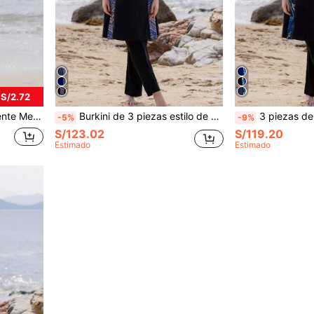
 S/2.72
to de Playa Negro para Vacaciones de Verano
Burkini de 3 piezas estilo de Oriente Medio con sombrero, traje de baño conservador de Body completo para mujeres, deportes de playa de verano y vacaciones en color negro
3 piezas de traje de baño modesto para mujer con cobertura completa, con cap
-5%
-9%
S/123.02
S/119.20
Estimado
Estimado