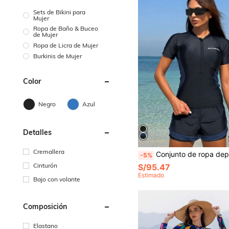
Sets de Bikini para
Mujer
Ropa de Baño & Buceo
de Mujer
Ropa de Licra de Mujer
Burkinis de Mujer
Color
Negro
Azul
Detalles
Cremallera
Conjunto de ropa deportiva y traje de baño de verano con parte superior de manga raglán con estamp
-5%
Cinturón
S/95.47
Estimado
Bajo con volante
Composición
Elastano