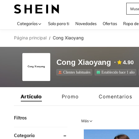
Muse
Use up 
Categorías
Solo para ti
Novedades
Ofertas
Ropa de
Página principal
Cong Xiaoyang
/
Cong Xiaoyang
4.90
Clientes habituales
Establecido hace 1 año
Artículo
Promo
Comentarios
Filtros
Más
Categoría