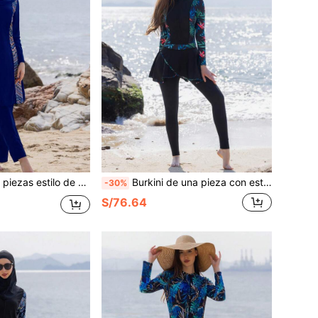
 baño conservador de Body completo para mujeres, para deportes de playa y vacaciones de verano
Burkini de una pieza con estampado floral estilo de Oriente Medio, traje de baño modesto de Body completo para mujer, verano, vacaciones en la playa, negro
-30%
S/76.64