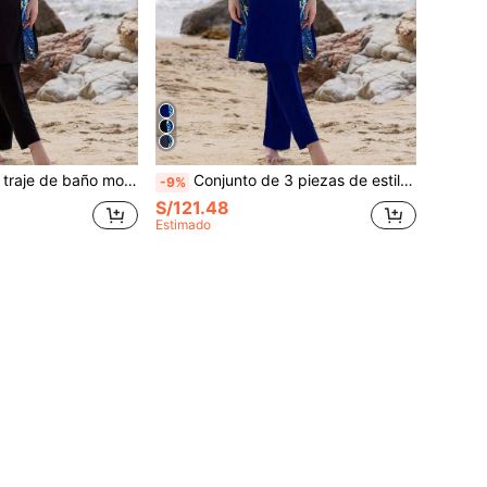
ucha, top de manga larga y leggings, estilo de Oriente Medio, negro, para playa, deportes y vacaciones de verano
Conjunto de 3 piezas de estilo de Oriente Medio para mujer con manga larga y pantalones largos con pañuelo, traje de baño conservador y modesto para playa, deportes de verano y vacaciones
-9%
S/121.48
Estimado