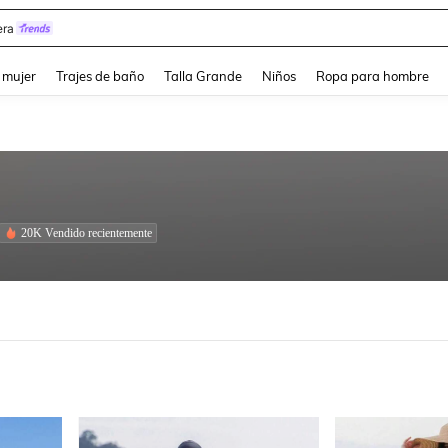
ra
and down arrow keys to navigate search Búsqueda reciente and Busca y Encuentr
 mujer
Trajes de baño
Talla Grande
Niños
Ropa para hombre
20K Vendido recientemente