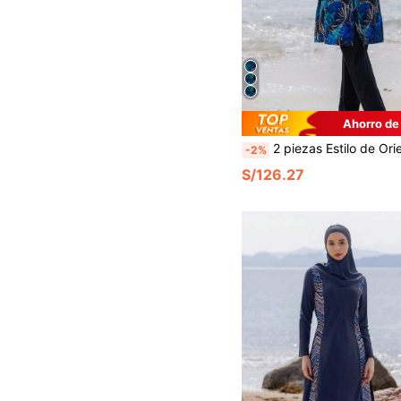
Ahorro de
2 piezas Estilo de Oriente Medio Manga Larga y Pantalón Largo Burkini Modesto para Mujer Traje de Baño de Body Completo, Conjun
-2%
S/126.27