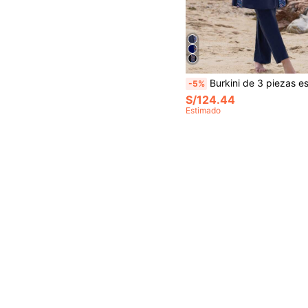
Burkini de 3 piezas estilo de Oriente Medio con sombrero, traje de baño conservador de Body completo para mujeres, de
-5%
S/124.44
Estimado