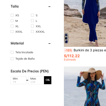
Talla
XS
S
M
L
XL
XXL
XXXL
XXXXL
Material
Burkini de 3 piezas estilo de Oriente Medio con sombrero, traje de baño conservador de Body completo para mujeres, 
-13%
Tela tricotada
S/112.22
Tejido de Baño
Estimado
Escala De Precios (PEN)
Min:
Max:
OK