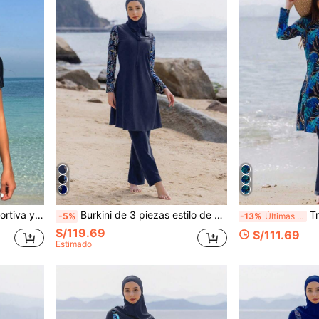
ado de letras y shorts para mujeres
Burkini de 3 piezas estilo de Oriente Medio con sombrero, traje de baño conservador de Body completo para mujeres, deportes de playa de verano y vacaciones
Traje de baño 
-5%
-13%
Últimas 8 hrs
S/119.69
S/111.69
Estimado