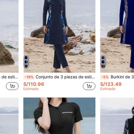
opa de playa para vacaciones de verano en negro
Conjunto de 3 piezas de estilo de Oriente Medio para mujer con manga larga y pantalones largos, burkini modesto con capucha, traje de baño de Body completo para playa, deportes y vacaciones de verano
Burkini de 3 piezas estilo de Oriente Medio con sombrero, traje de
-19%
-5%
S/110.96
S/123.49
Estimado
Estimado