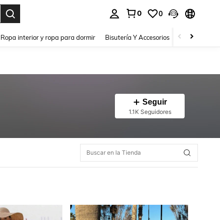
0
0
a. Press Enter to select.
Ropa interior y ropa para dormir
Bisutería Y Accesorios
Zapatos
H
Seguir
1.1K Seguidores