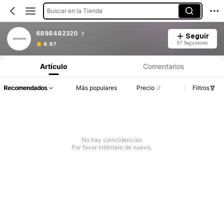
Buscar en la Tienda
6898482320
Seguir
57 Seguidores
4.97
Artículo
Comentarios
Recomendados
Más populares
Precio
Filtros
No hay coincidencias
Por favor inténtelo de nuevo.