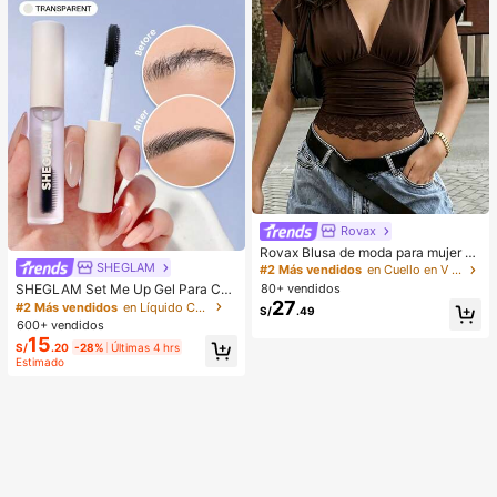
Rovax
Rovax Blusa de moda para mujer de
unicolor con escote en V profundo,
SHEGLAM
#2 Más vendidos
en Cuello en V profundo Tops, blusas y camisetas d
plisada y con dobladillo de encaje
SHEGLAM Set Me Up Gel Para Cej
80+ vendidos
as Marca De Belleza CosméTica M
27
#2 Más vendidos
en Líquido Cejas
S/
.49
aquillaje Para Mujeres Y NiñAs
600+ vendidos
15
S/
.20
-28%
Últimas 4 hrs
Estimado