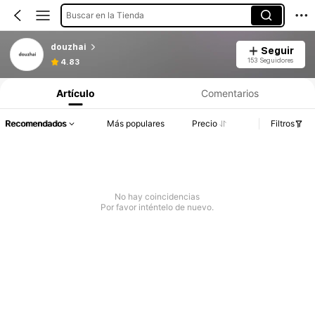
Buscar en la Tienda
douzhai
Seguir
153 Seguidores
4.83
Artículo
Comentarios
Recomendados
Más populares
Precio
Filtros
No hay coincidencias
Por favor inténtelo de nuevo.