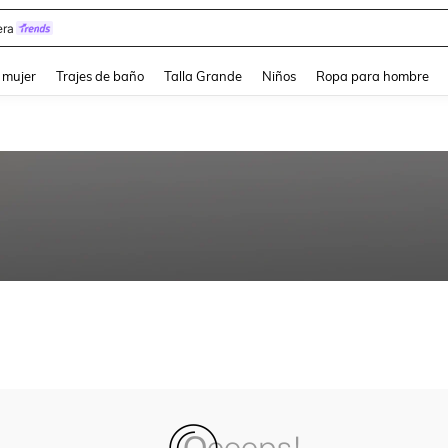
ra
and down arrow keys to navigate search Búsqueda reciente and Busca y Encuentr
 mujer
Trajes de baño
Talla Grande
Niños
Ropa para hombre