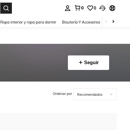
0
0
a. Press Enter to select.
Ropa interior y ropa para dormir
Bisutería Y Accesorios
Zapatos
H
Seguir
Ordenar por