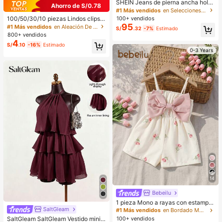
SHEIN Jeans de pierna ancha holg
Ahorro de S/0.78
ados con bolsillo insertado y borda
#1 Más vendidos
en Selecciones de tendencias de K-J Mujer Denim
do de mariposa lavados para mujer,
100/50/30/10 piezas Lindos clips d
100+ vendidos
mujer alta, Y2K
e estrella de cinco puntas estilo Y2
95
#1 Más vendidos
en Aleación De Hierro Accesorios para el cabello d
S/
.32
-7%
Estimado
K, clips de cabello coloridos, acces
800+ vendidos
orios básicos para el cabello - Adec
4
S/
.10
-16%
Estimado
uados para niñas, uso diario en la e
0-3 Years
scuela, fiestas, deportes, estética
14
Bebeilu
1 pieza Mono a rayas con estampa
do integral y lazo, lindo y sencillo p
SaltGleam
#1 Más vendidos
en Bordado Monos para niñas
ara bebé niña. Adecuado para fiest
SaltGleam SaltGleam Vestido mini e
100+ vendidos