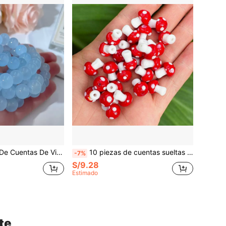
 8mm (0,315in) Con Agujero Recto, Accesorios Diy Para Hacer Joyas
10 piezas de cuentas sueltas de vidrio de lámpara con diseño de champiñón rojo en polvo para la fabricación de joyas y manualidades DIY, accesorios de hallazgos para aretes, 10x13mm, 12x16mm
-7%
S/9.28
Estimado
te