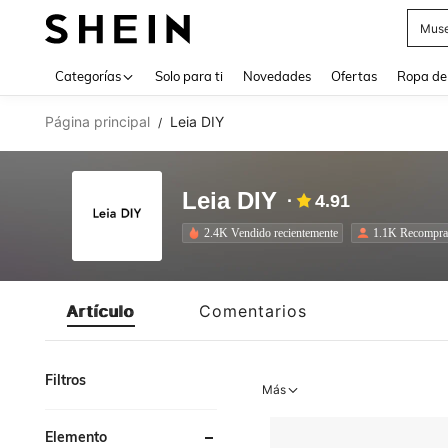
Muse
Use up 
Categorías
Solo para ti
Novedades
Ofertas
Ropa de
Página principal
Leia DIY
/
Leia DIY
4.91
2.4K Vendido recientemente
1.1K Recompra
Artículo
Comentarios
Filtros
Más
Elemento