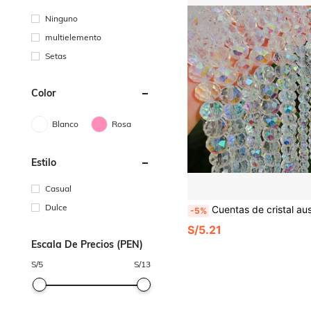
Ninguno
multielemento
Setas
Color
Blanco
Rosa
Estilo
Casual
Dulce
Cuentas de cristal austriaco redondo transparente AB blanco, cuentas de vidrio facetadas, cuentas sueltas para accesori
-5%
S/5.21
Escala De Precios (PEN)
S/
5
S/
13