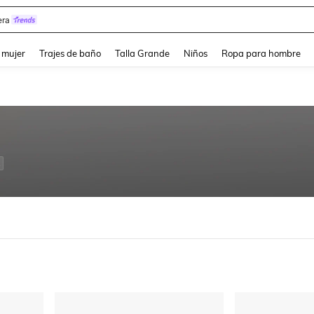
ra
and down arrow keys to navigate search Búsqueda reciente and Busca y Encuentr
 mujer
Trajes de baño
Talla Grande
Niños
Ropa para hombre