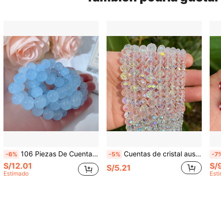
106 Piezas De Cuentas De Vidrio Azul Claro De 8mm (0,315in) Con Agujero Recto, Accesorios Diy Para Hacer Joyas
Cuentas de cristal austriaco redondo transparente AB blanco, cuentas de vidrio facetadas, cuentas sueltas para accesorios de fabricación de joyas y pulseras DIY
-6%
-5%
-7
S/12.01
S/
S/5.21
Estimado
Est