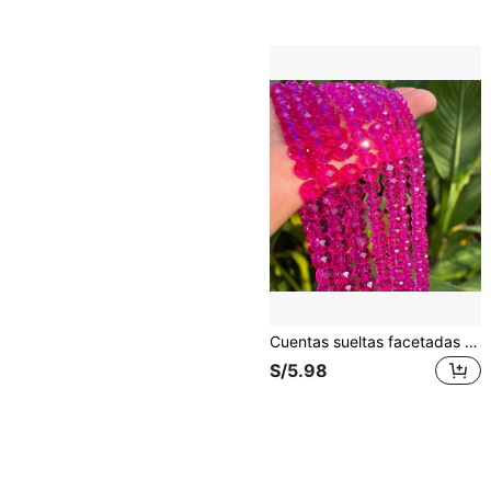
Cuentas sueltas facetadas de cristal sintético rosas rojas de 4 mm a 10 mm de diámetro para hacer joyas DIY
S/5.98