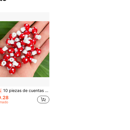
10 piezas de cuentas sueltas de vidrio de lámpara con diseño de champiñón rojo en polvo para la fabricación de joyas y manualidades DIY, accesorios de hallazgos para aretes, 10x13mm, 12x16mm
%
9.28
imado