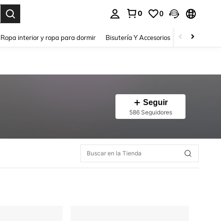
0
0
a. Press Enter to select.
Ropa interior y ropa para dormir
Bisutería Y Accesorios
Zapatos
H
Seguir
586 Seguidores