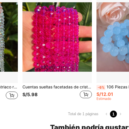
os de fabricación de joyas y pulseras DIY
Cuentas sueltas facetadas de cristal sintético rosas rojas de 4 mm a 10 mm de diámetro para hacer joyas DIY
106 Piezas De Cuentas De Vidrio Azul Claro De
-6%
S/12.01
S/5.98
Estimado
1
Total de 1 páginas
También podría gustar