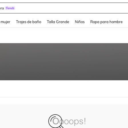
ra
and down arrow keys to navigate search Búsqueda reciente and Busca y Encuentr
 mujer
Trajes de baño
Talla Grande
Niños
Ropa para hombre