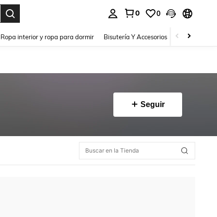
0
0
a. Press Enter to select.
Ropa interior y ropa para dormir
Bisutería Y Accesorios
Zapatos
H
Seguir