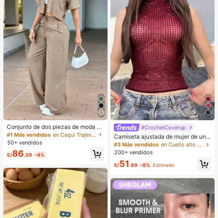
Conjunto de dos piezas de moda de
#CrochetCoverup
verano para mujer de unicolor casu
#1 Más vendidos
en Caqui Trajes de dos piezas para mujer
Camiseta ajustada de mujer de unic
al: top de manga corta con cuello y
50+ vendidos
olor, con malla de cristales, transpar
#3 Más vendidos
en Cuello alto Tops, blusas y camisetas de mujer
bolsillos, pantalones de pierna rect
ente y sexy, para uso casual en ver
86
200+ vendidos
a de cintura alta elegantes, del trab
S/
.39
-4%
ano
ajo al fin de semana
51
S/
.69
-6%
Estimado