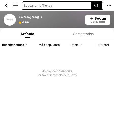
Buscar en la Tienda
YWtengfeng
Seguir
9 Seguidores
4.86
Artículo
Comentarios
Recomendados
Más populares
Precio
Filtros
No hay coincidencias
Por favor inténtelo de nuevo.