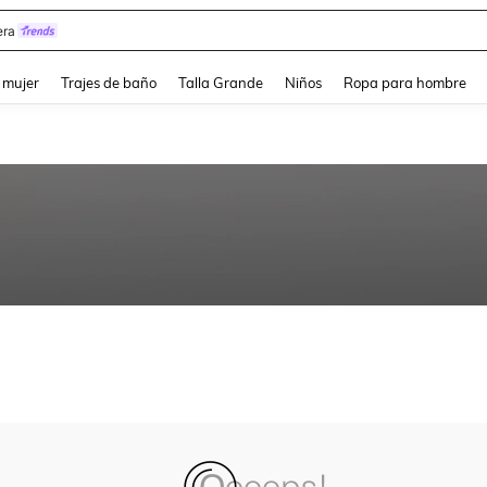
ra
and down arrow keys to navigate search Búsqueda reciente and Busca y Encuentr
 mujer
Trajes de baño
Talla Grande
Niños
Ropa para hombre