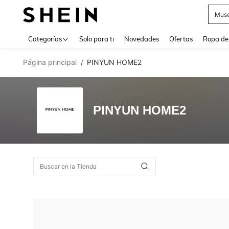
Muse
Use up 
Categorías
Solo para ti
Novedades
Ofertas
Ropa de
Página principal
PINYUN HOME2
/
PINYUN HOME2