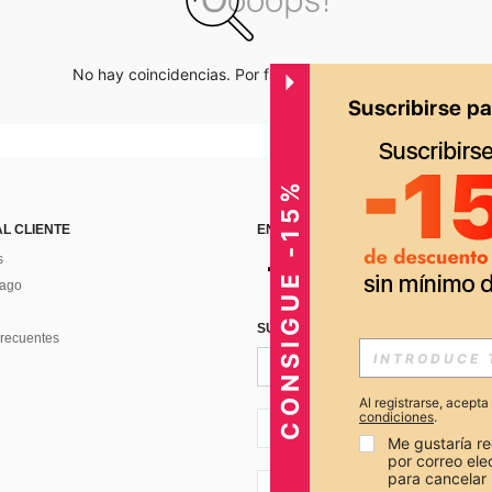
No hay coincidencias. Por favor inténtalo de nuevo.
CONSIGUE -15%
AL CLIENTE
ENCUÉNTRANOS EN
s
Pago
SUSCRÍBETE PARA RECIBIR OFERTA
recuentes
Al registrarse, acept
condiciones
.
PE + 51
Me gustaría re
por correo el
para cancelar 
PE + 51