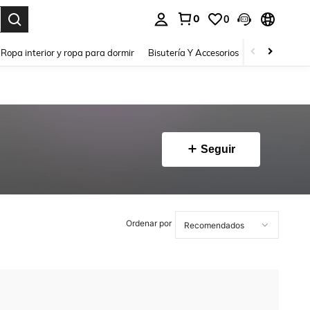
0
0
a. Press Enter to select.
Ropa interior y ropa para dormir
Bisutería Y Accesorios
Zapatos
H
Seguir
Ordenar por