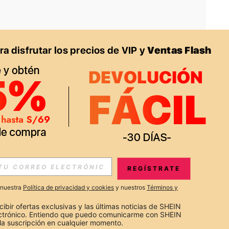
APP
S EXCLUSIVAS, PROMOCIONES Y NOTICIAS DE SHEIN
REGÍSTRATE
Suscribir
a nuestra
Política de privacidad y cookies
y nuestros
Términos y
Suscribirte
cibir ofertas exclusivas y las últimas noticias de SHEIN 
ectrónico. Entiendo que puedo comunicarme con SHEIN 
la suscripción en cualquier momento.
Suscribir