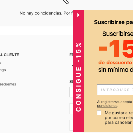
No hay coincidencias. Por favor inténtalo de nuevo.
CONSIGUE -15%
AL CLIENTE
ENCUÉNTRANOS EN
s
Pago
SUSCRÍBETE PARA RECIBIR OFERTA
recuentes
Al registrarse, acept
condiciones
.
PE + 51
Me gustaría re
por correo el
para cancelar 
PE + 51