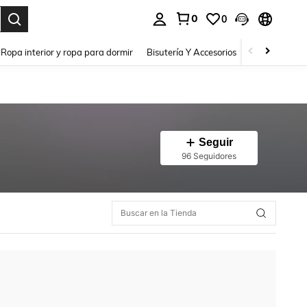
0
0
a. Press Enter to select.
Ropa interior y ropa para dormir
Bisutería Y Accesorios
Zapatos
H
Seguir
96 Seguidores