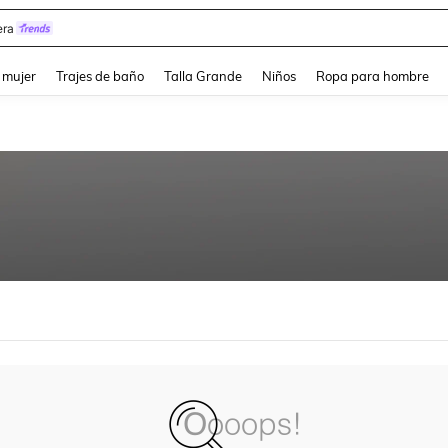
ra
and down arrow keys to navigate search Búsqueda reciente and Busca y Encuentr
 mujer
Trajes de baño
Talla Grande
Niños
Ropa para hombre