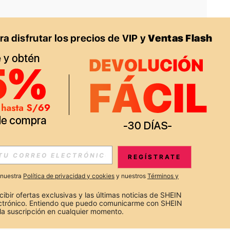
APP
S EXCLUSIVAS, PROMOCIONES Y NOTICIAS DE SHEIN
REGÍSTRATE
Suscribir
a nuestra
Política de privacidad y cookies
y nuestros
Términos y
Suscribirte
cibir ofertas exclusivas y las últimas noticias de SHEIN 
ectrónico. Entiendo que puedo comunicarme con SHEIN 
la suscripción en cualquier momento.
Suscribir