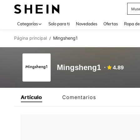
Muse
Use up 
Categorías
Solo para ti
Novedades
Ofertas
Ropa de
Página principal
Mingsheng1
/
Mingsheng1
4.89
Artículo
Comentarios