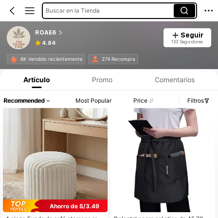
Buscar en la Tienda
ROAE6
Seguir
133 Seguidores
4.84
6K Vendido recientemente
274 Recompra
Artículo
Promo
Comentarios
Recommended
Most Popular
Price
Filtros
Ahorro de S/3.49