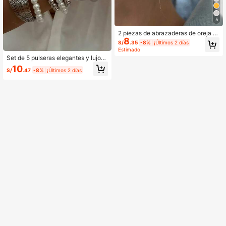
5
2 piezas de abrazaderas de oreja d
8
e cobre exageradamante anchas, d
S/
.35
-8%
¡Últimos 2 días
e diseño sencillo, aptas para vacaci
Estimado
ones, citas, regalos y uso diario
Set de 5 pulseras elegantes y lujosa
s de estilo vintage punk con perlas f
10
S/
.47
-8%
¡Últimos 2 días
alsas para mujeres y niñas, apropia
das para uso diario, boda, vacacion
es, fiesta