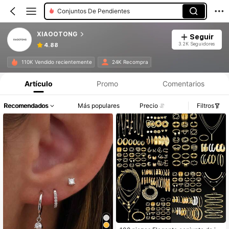
Conjuntos De Pendientes
XIAOOTONG
Seguir
3.2K Seguidores
4.88
110K Vendido recientemente
24K Recompra
Artículo
Promo
Comentarios
Recomendados
Más populares
Precio
Filtros