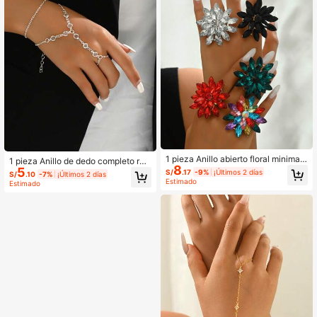
1 pieza Anillo abierto floral minimali
1 pieza Anillo de dedo completo red
8
sta y de lujo a la moda, para uso dia
5
ondo minimalista de lujo
S/
.17
-9%
¡Últimos 2 días
S/
.10
-7%
¡Últimos 2 días
rio/fiesta/boda, regalo para San Val
Estimado
Estimado
entín,mamá,madre,Día de la Madre