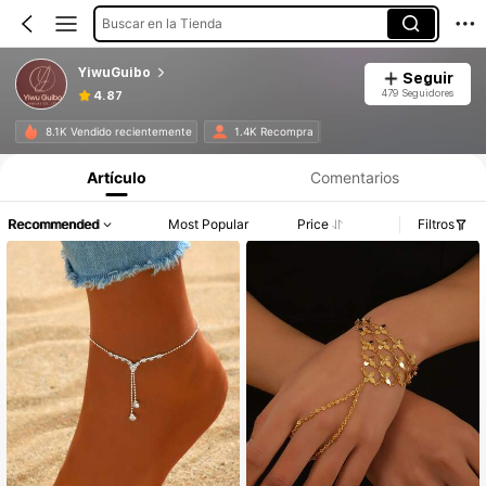
Buscar en la Tienda
YiwuGuibo
Seguir
479 Seguidores
4.87
8.1K Vendido recientemente
1.4K Recompra
Artículo
Comentarios
Recommended
Most Popular
Price
Filtros