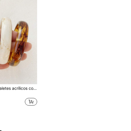
4 piezas de brazaletes acrílicos con textura de ámbar vintage para mujeres, de moda y versátiles, adecuados para uso diario. (Debido a la iluminación y el ángulo durante la fotografía, puede haber ligeras diferencias de color entre el producto real y la imagen)