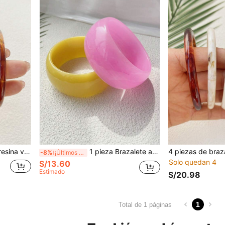
4 piezas de brazaletes de resina vintage multicolor de acrílico para mujer, de moda y versátiles para uso diario (Tenga en cuenta que los patrones se elaboran al azar, por lo que puede haber pequeñas diferencias en el color y el brillo. Nuestra fábrica prestará especial atención a esto en la futura producción.)
1 pieza Brazalete ancho de moda para mujer, de diseño redondo y colorido, adecuado para uso diario, fiestas y como regalo
-8%
¡Últimos 3 días
Solo quedan 4
S/13.60
Estimado
S/20.98
1
Total de 1 páginas