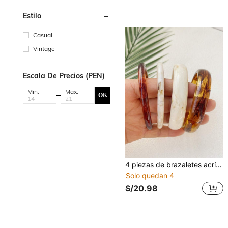
Estilo
Casual
Vintage
Escala De Precios (PEN)
Min:
Max:
OK
4 piezas de brazaletes acrílicos con textura de ámbar vintage para mujeres, de moda y versátiles, adecuados para uso diario. (Debido a la iluminación y el ángulo durante la fotografía, puede haber ligeras diferencias de color entre el producto real y la imagen)
Solo quedan 4
S/20.98