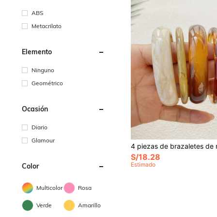
ABS
Metacrilato
Elemento
Ninguno
Geométrico
Ocasión
Diario
Glamour
S/18.28
Estimado
Color
Multicolor
Rosa
Verde
Amarillo