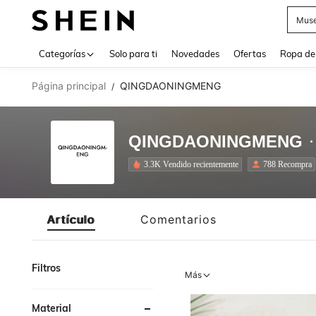
Daz
Use up 
Categorías
Solo para ti
Novedades
Ofertas
Ropa de
Página principal
QINGDAONINGMENG
/
QINGDAONINGMENG
3.3K Vendido recientemente
788 Recompra
Artículo
Comentarios
Filtros
Más
Material