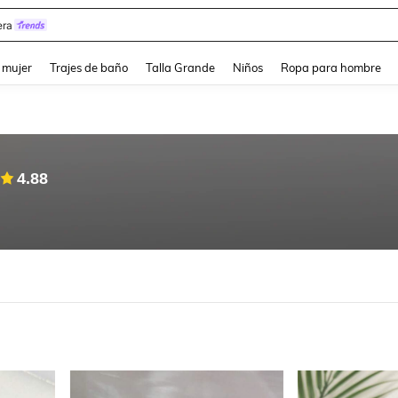
y
and down arrow keys to navigate search Búsqueda reciente and Busca y Encuentr
 mujer
Trajes de baño
Talla Grande
Niños
Ropa para hombre
4.88