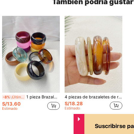
También podría gustar
1 pieza Brazalete ancho de moda para mujer, de diseño redondo y colorido, adecuado para uso diario, fiestas y como regalo
4 piezas de brazaletes de resina vintage multicolor de acrílico para mujer, de moda y versátiles para uso diario (Tenga en cuenta que los patrones se elaboran al azar, por lo que puede haber pequeñas diferencias en el color y el brillo. Nuestra fábrica prestará especial atención a esto en la futura producción.)
-8%
¡Últimos 3 días
S/18.28
S/13.60
Estimado
Estimado