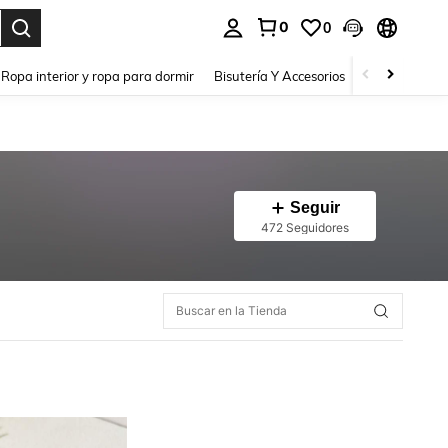
0
0
a. Press Enter to select.
Ropa interior y ropa para dormir
Bisutería Y Accesorios
Zapatos
H
Seguir
472 Seguidores