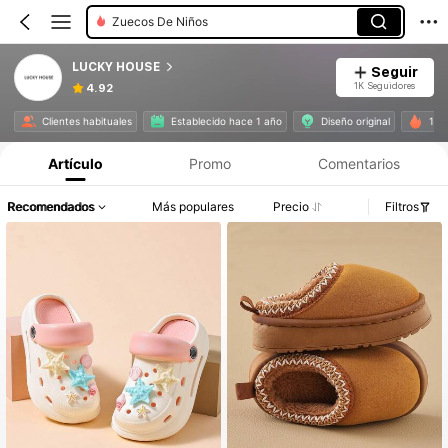
Zuecos De Niños
LUCKY HOUSE
Seguir
1K Seguidores
4.92
Clientes habituales
Establecido hace 1 año
Diseño original
19K
Artículo
Promo
Comentarios
Recomendados
Más populares
Precio
Filtros