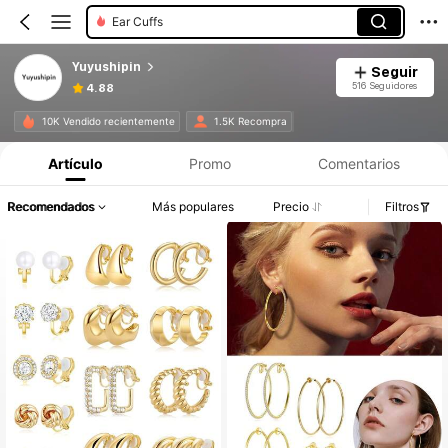
Ear Cuffs
Yuyushipin
Seguir
516 Seguidores
4.88
10K Vendido recientemente
1.5K Recompra
Artículo
Promo
Comentarios
Recomendados
Más populares
Precio
Filtros