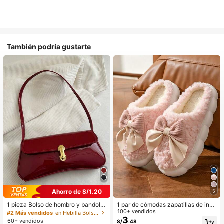
También podría gustarte
Ahorro de S/1.20
5
1 pieza Bolso de hombro y bandoler
1 par de cómodas zapatillas de invi
a de cuero sintético aceitado retro
erno para mujer, con forro de peluc
100+ vendidos
#2 Más vendidos
en Hebilla Bolsos De Hombro De Mujer
para mujer, adecuado para citas, sa
he con lazo, suela gruesa antidesliz
3
60+ vendidos
S/
.48