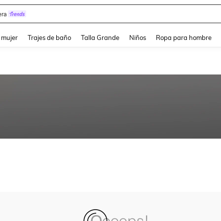
ra
and down arrow keys to navigate search Búsqueda reciente and Busca y Encuentr
 mujer
Trajes de baño
Talla Grande
Niños
Ropa para hombre