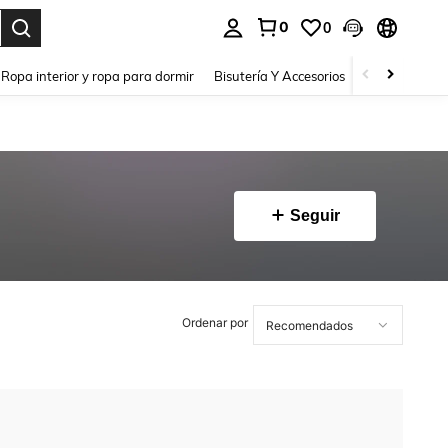
0
0
a. Press Enter to select.
Ropa interior y ropa para dormir
Bisutería Y Accesorios
Zapatos
H
Seguir
Ordenar por