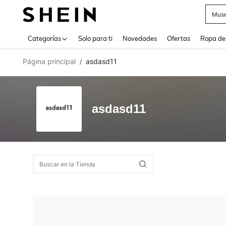
Muse
Use up 
Categorías
Solo para ti
Novedades
Ofertas
Ropa de
Página principal
asdasd11
/
asdasd11