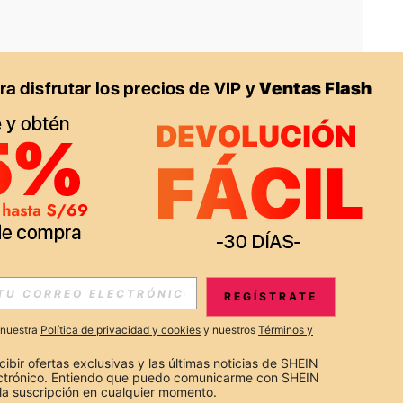
APP
S EXCLUSIVAS, PROMOCIONES Y NOTICIAS DE SHEIN
REGÍSTRATE
Suscribir
a nuestra
Política de privacidad y cookies
y nuestros
Términos y
Suscribirte
cibir ofertas exclusivas y las últimas noticias de SHEIN 
ectrónico. Entiendo que puedo comunicarme con SHEIN 
la suscripción en cualquier momento.
Suscribir