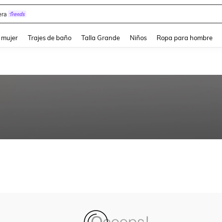
ra
and down arrow keys to navigate search Búsqueda reciente and Busca y Encuentr
 mujer
Trajes de baño
Talla Grande
Niños
Ropa para hombre