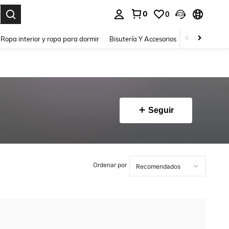
0
0
a. Press Enter to select.
Ropa interior y ropa para dormir
Bisutería Y Accesorios
Zapatos
H
Seguir
Ordenar por