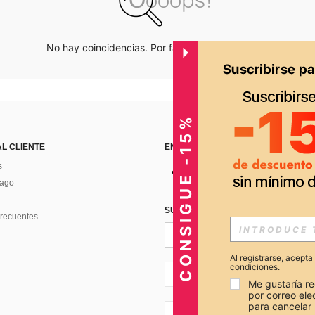
No hay coincidencias. Por favor inténtalo de nuevo.
CONSIGUE -15%
AL CLIENTE
ENCUÉNTRANOS EN
s
Pago
SUSCRÍBETE PARA RECIBIR OFERTA
recuentes
Al registrarse, acept
condiciones
.
PE + 51
Me gustaría re
por correo el
para cancelar 
PE + 51