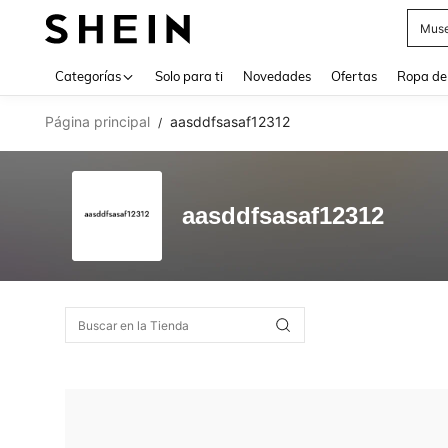
Muse
Use up 
Categorías
Solo para ti
Novedades
Ofertas
Ropa de
Página principal
aasddfsasaf12312
/
aasddfsasaf12312