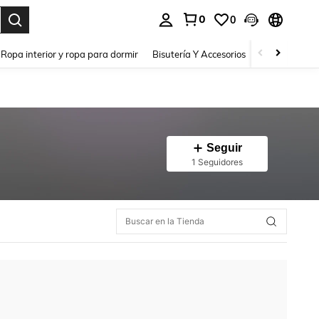
0
0
a. Press Enter to select.
Ropa interior y ropa para dormir
Bisutería Y Accesorios
Zapatos
H
Seguir
1 Seguidores