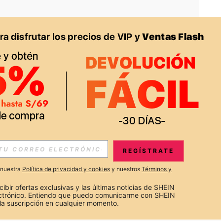
APP
S EXCLUSIVAS, PROMOCIONES Y NOTICIAS DE SHEIN
REGÍSTRATE
Suscribir
a nuestra
Política de privacidad y cookies
y nuestros
Términos y
Suscribirte
cibir ofertas exclusivas y las últimas noticias de SHEIN 
ectrónico. Entiendo que puedo comunicarme con SHEIN 
la suscripción en cualquier momento.
Suscribir