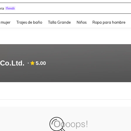
ra
and down arrow keys to navigate search Búsqueda reciente and Busca y Encuentr
 mujer
Trajes de baño
Talla Grande
Niños
Ropa para hombre
Co.Ltd.
5.00