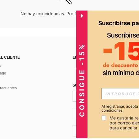
No hay coincidencias. Por favor inténtalo de nuevo.
CONSIGUE -15%
AL CLIENTE
ENCUÉNTRANOS EN
s
Pago
SUSCRÍBETE PARA RECIBIR OFERTA
recuentes
Al registrarse, acept
condiciones
.
PE + 51
Me gustaría re
por correo el
para cancelar 
PE + 51