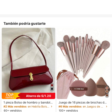
También podría gustarte
Ahorro de S/1.20
1 pieza Bolso de hombro y bandoler
Juego de 16 piezas de brochas de
a de cuero sintético aceitado retro
maquillaje que incluye 13 brochas
#2 Más vendidos
en Hebilla Bolsos De Hombro De Mujer
#6 Más vendidos
en Juegos de brochas de maquillaje Juegos De Pince
para mujer, adecuado para citas, sa
de maquillaje, 1 esponja de maquill
60+ vendidos
100+ vendidos