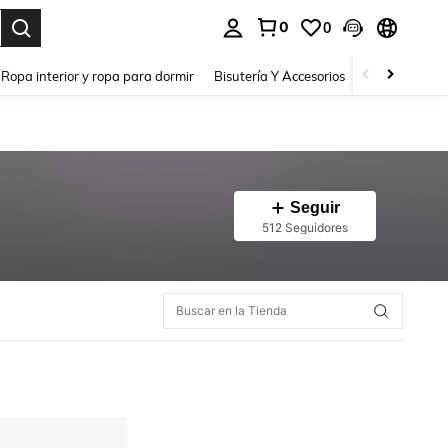
0
0
a. Press Enter to select.
Ropa interior y ropa para dormir
Bisutería Y Accesorios
Zapatos
H
Seguir
512 Seguidores