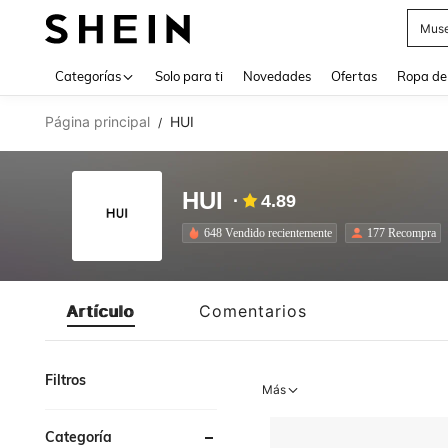
Daz
Use up 
Categorías
Solo para ti
Novedades
Ofertas
Ropa de
Página principal
HUI
/
HUI
4.89
648 Vendido recientemente
177 Recompra
Artículo
Comentarios
Filtros
Más
Categoría