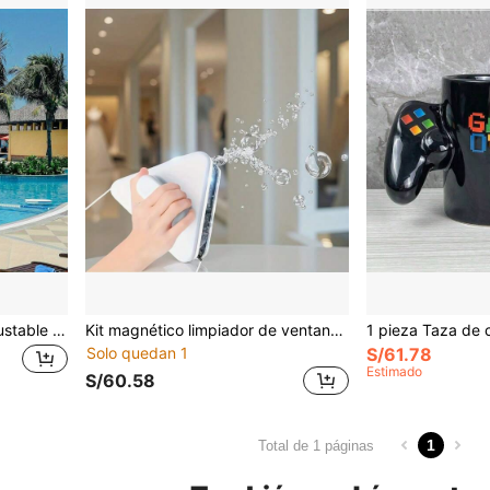
Fuente de piscina 2 en 1 ajustable con rotación de 360° e inclinación de 350°, función de doble rociado para piscina sobre el suelo/en el suelo, característica decorativa de agua para jardín exterior duradera, mecanismo de ajuste giratorio flexible
Kit magnético limpiador de ventanas de doble cara, adecuado para vidrio de 3-10 mm de grosor - Portátil, sin necesidad de energía, herramienta de limpieza eficiente para residencias de gran altura y vehículos.
Solo quedan 1
S/61.78
Estimado
S/60.58
1
Total de 1 páginas