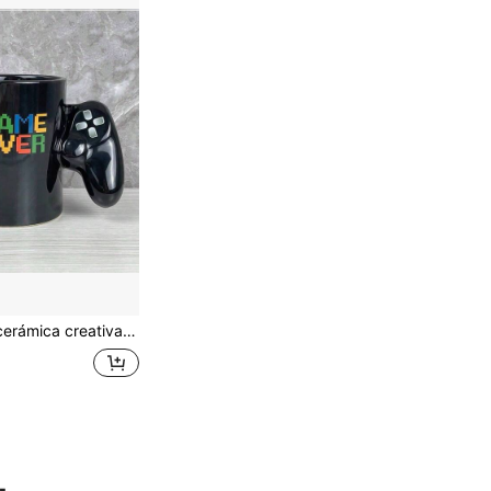
1 pieza Taza de cerámica creativa y colorida con forma de control de juego, taza para bebida de verano de 400ml, taza de café perfecta para coleccionistas de regalos originales para gamers