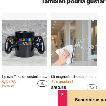
También podría gustar
1 pieza Taza de cerámica creativa y colorida con forma de control de juego, taza para bebida de verano de 400ml, taza de café perfecta para coleccionistas de regalos originales para gamers
Kit magnético limpiador de ventanas de doble cara, adecuado para vidrio de 3-10 mm de grosor - Portátil, sin necesidad de energía, herramienta de limpieza eficiente para residencias de gran altura y vehículos.
S/61.78
Solo quedan 1
Estimado
S/60.58