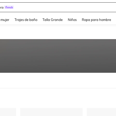
y
and down arrow keys to navigate search Búsqueda reciente and Busca y Encuentr
 mujer
Trajes de baño
Talla Grande
Niños
Ropa para hombre