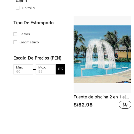
Alpha
Unitalla
Tipo De Estampado
Letras
Geométrico
Escala De Precios (PEN)
Min:
Max:
OK
Fuente de piscina 2 en 1 ajustable con rotación de 360° e inclinación de 350°, función de doble rociado para piscina sobre el suelo/en el suelo, característica decorativa de agua para jardín exterior duradera, mecanismo de ajuste giratorio flexible
S/82.98