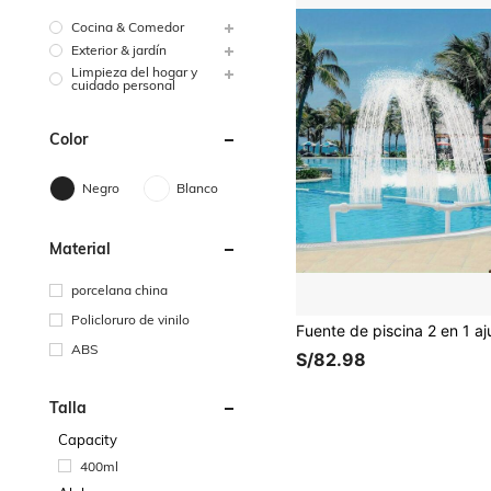
Cocina & Comedor
Exterior & jardín
Limpieza del hogar y
cuidado personal
Color
Negro
Blanco
Material
porcelana china
Policloruro de vinilo
ABS
S/82.98
Talla
Capacity
400ml