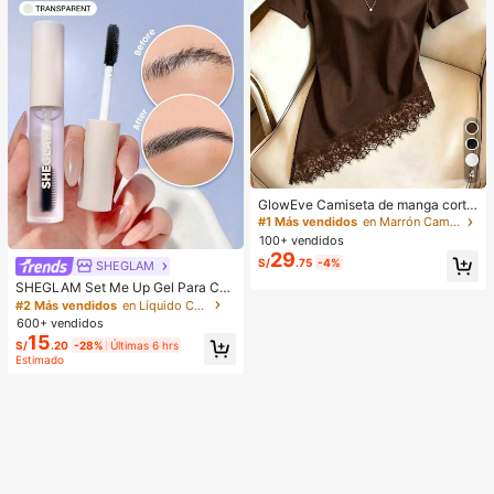
4
GlowEve Camiseta de manga corta
de cuello redondo de unicolor casu
#1 Más vendidos
en Marrón Camisetas básicas informales
al versátil para uso diario para muje
100+ vendidos
r
29
S/
.75
-4%
SHEGLAM
SHEGLAM Set Me Up Gel Para Cej
as Marca De Belleza CosméTica M
#2 Más vendidos
en Líquido Cejas
aquillaje Para Mujeres Y NiñAs
600+ vendidos
15
S/
.20
-28%
Últimas 6 hrs
Estimado