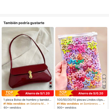
También podría gustarte
16
Ahorro de S/1.20
Ahorro de S/0.20
1 pieza Bolso de hombro y bandoler
100/50/30/10 piezas Lindos clips d
a de cuero sintético aceitado retro
e estrella de cinco puntas estilo Y2
#1 Más vendidos
en Gelatina Monedero
#1 Más vendidos
en Sombreros De Fiesta Horquilla&Corona y corona&
para mujer, adecuado para citas, sa
K, clips de cabello coloridos, acces
60+ vendidos
900+ vendidos