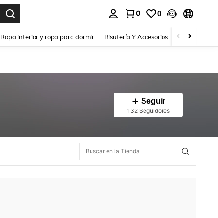
0
0
a. Press Enter to select.
Ropa interior y ropa para dormir
Bisutería Y Accesorios
Zapatos
H
Seguir
132 Seguidores