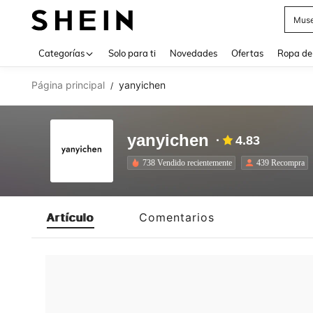
Muse
Use up 
Categorías
Solo para ti
Novedades
Ofertas
Ropa de
Página principal
yanyichen
/
yanyichen
4.83
738 Vendido recientemente
439 Recompra
Artículo
Comentarios