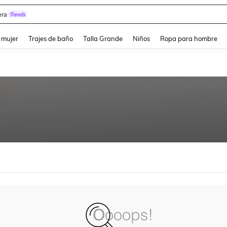
ra
and down arrow keys to navigate search Búsqueda reciente and Busca y Encuentr
 mujer
Trajes de baño
Talla Grande
Niños
Ropa para hombre