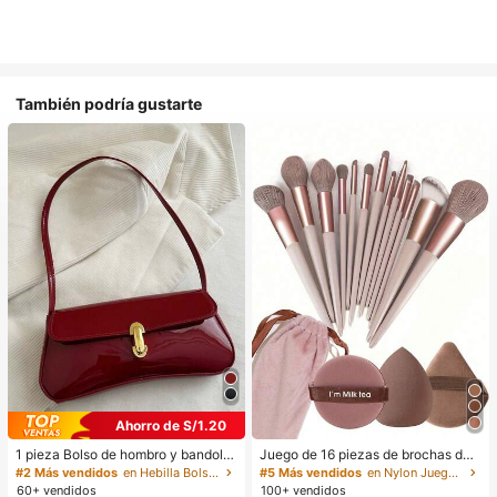
También podría gustarte
Ahorro de S/1.20
1 pieza Bolso de hombro y bandoler
Juego de 16 piezas de brochas de
a de cuero sintético aceitado retro
maquillaje que incluye 13 brochas
#2 Más vendidos
en Hebilla Bolsos De Hombro De Mujer
#5 Más vendidos
en Nylon Juegos De Pinceles
para mujer, adecuado para citas, sa
de maquillaje, 1 esponja de maquill
60+ vendidos
100+ vendidos