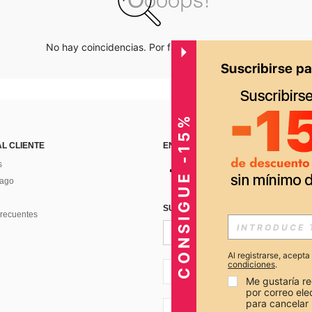
No hay coincidencias. Por favor inténtalo de nuevo.
CONSIGUE -15%
AL CLIENTE
ENCUÉNTRANOS EN
s
Pago
SUSCRÍBETE PARA RECIBIR OFERTA
recuentes
Al registrarse, acept
condiciones
.
PE + 51
Me gustaría re
por correo el
para cancelar 
PE + 51