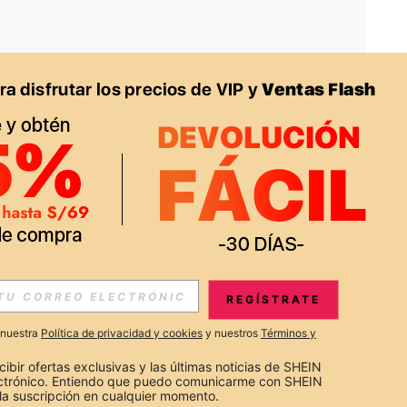
APP
S EXCLUSIVAS, PROMOCIONES Y NOTICIAS DE SHEIN
REGÍSTRATE
Suscribir
a nuestra
Política de privacidad y cookies
y nuestros
Términos y
Suscribirte
cibir ofertas exclusivas y las últimas noticias de SHEIN 
ectrónico. Entiendo que puedo comunicarme con SHEIN 
la suscripción en cualquier momento.
Suscribir