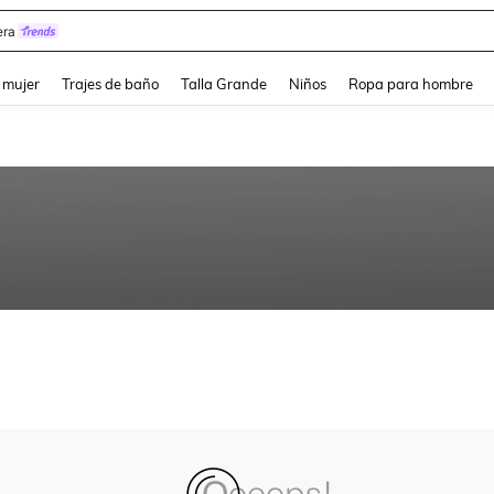
ra
and down arrow keys to navigate search Búsqueda reciente and Busca y Encuentr
 mujer
Trajes de baño
Talla Grande
Niños
Ropa para hombre