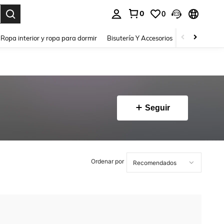
0
0
a. Press Enter to select.
Ropa interior y ropa para dormir
Bisutería Y Accesorios
Zapatos
H
Seguir
Ordenar por