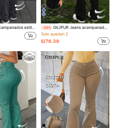
10
GILIPUR Jeans acampanados estilo Y2K, pantalones elegantes de mujer de cintura alta y ajuste ceñido, pantalones de mezclilla elásticos, gris oscuro, moda callejera casual de otoño
GILIPUR Jeans acampanados estilo Y2K para mujer, pantalones ajustados elásticos azules, moda callejera elegante, bottoms casuales versátiles negros
-20%
Solo quedan 2
S/76.39