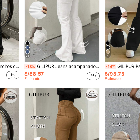
24
7
moda callejera para primavera, estilo Y2K
GILIPUR Jeans acampanados de cintura alta estilo Y2K, pantalones de mujer elegantes de unicolor y elásticos, pantalones de mezclilla blanca de moda callejera casual para otoño
GILIPUR Pantalones anchos de pierna recta y suelta con múlt
-13%
-14%
S/88.57
S/93.73
Estimado
Estimado