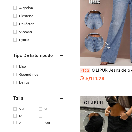
Algodón
Elastano
Poliéster
Viscosa
Lyocell
Tipo De Estampado
Liso
GILIPUR Jeans de pierna recta y ajuste holgado estilo Y2K para mujer, pantalones de pierna ancha de cintura baja lavados en azul claro, pantalones 
-15%
Geométrico
S/111.28
Letras
Talla
XS
S
M
L
XL
XXL