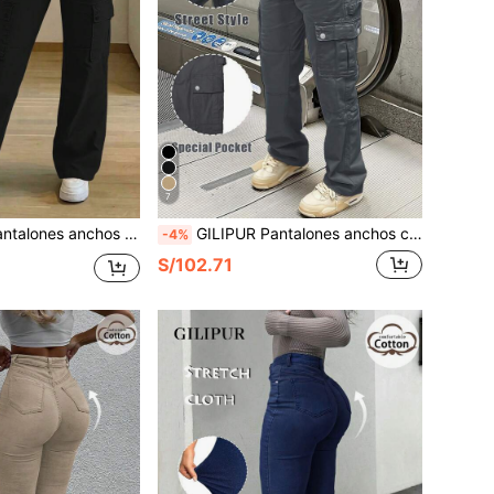
7
iples bolsillos, de estilo retro elegante y de moda callejera, en color negro, para primavera
GILIPUR Pantalones anchos casuales de pierna recta y suelta con múltiples bolsillos en gris, estilo retro elegante de moda callejera primaveral
-4%
S/102.71