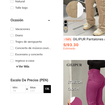
Natural
Talle bajo
Ocasión
Vacaciones
7
Diario
GILIPUR Pantalones anchos de pierna ancha casuales retro elegantes con múltiples bolsillos en estilo holgado y recto
-14%
Trajes de aeropuerto
S/93.30
Concierto de música countr
Estimado
y
Escenario y concierto
regreso a casa
Ver Más
Escala De Precios (PEN)
Min:
Max:
OK