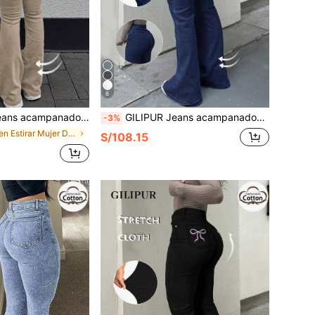
6
e ceñido, elegantes y casuales, de tela elástica, color caqui, pantalones largos, estilo callejero para otoño
GILIPUR Jeans acampanados de cintura alta estilo Y2K, pantalones elegantes y casuales de mujer de unicolor elástico, azul marino streetwear otoño
-3%
en Estirar Mujer Denim
S/108.15