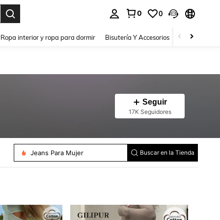
0
0
a. Press Enter to select.
Ropa interior y ropa para dormir
Bisutería Y Accesorios
Zapatos
H
Seguir
17K Seguidores
Jeans Para Mujer
Buscar en la Tienda