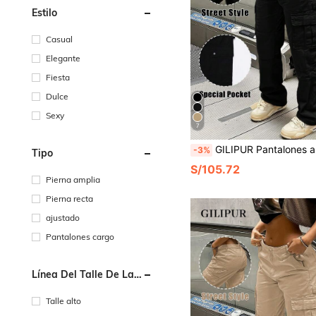
Estilo
Casual
Elegante
Fiesta
Dulce
Sexy
7
GILIPUR Pantalones anchos casuales de pierna recta y suelta con múltiples bolsillos, de estilo retro y elegante, de 
-3%
Tipo
S/105.72
Pierna amplia
Pierna recta
ajustado
Pantalones cargo
Línea Del Talle De La
Cintura
Talle alto