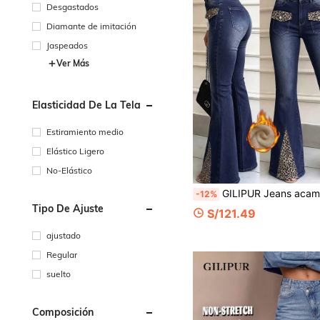
Desgastados
Diamante de imitación
Jaspeados
Ver Más
Elasticidad De La Tela
Estiramiento medio
Elástico Ligero
No-Elástico
GILIPUR Jeans acampanados con estampado de leopardo y patchwork para mujer Y2K, forro cálido, unicolor, cintura alta, ajuste ceñido, elástico
-12%
Tipo De Ajuste
S/121.49
ajustado
Regular
suelto
Composición