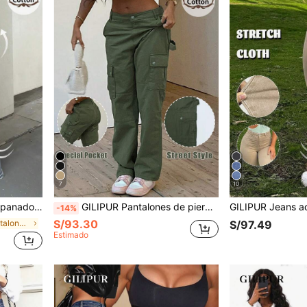
7
10
o vintage, streetwear casual, estética de otoño
GILIPUR Pantalones de pierna ancha estilo Y2K para mujer, holgados, de pierna recta, verde militar, con múltiples bolsillos, casual, vintage, elegante, streetwear
-14%
S/93.30
en Azul Pantalones vaqueros
S/97.49
Estimado