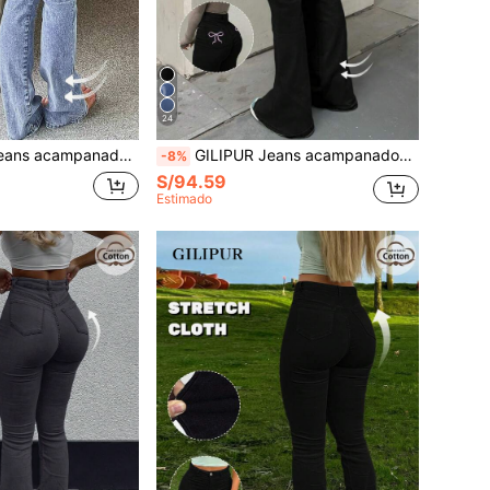
24
egantes de unicolor y elásticos, pantalones de mezclilla con diseño de copos de nieve, ropa de calle casual para otoño
GILIPUR Jeans acampanados de cintura alta y ajuste ceñido estilo Y2K con bordado de mariposa, pantalones de mezclilla negros elásticos elegantes para mujer, casual de calle para otoño
-8%
S/94.59
Estimado