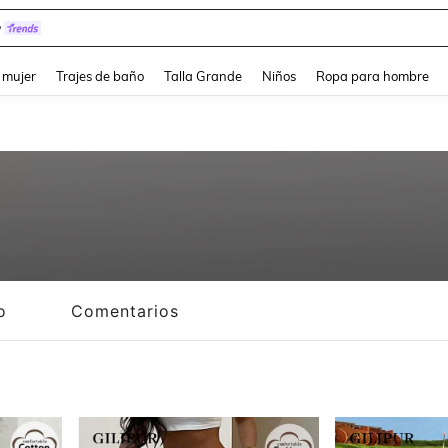
y
and down arrow keys to navigate search Búsqueda reciente and Busca y Encuentr
 mujer
Trajes de baño
Talla Grande
Niños
Ropa para hombre
o
Comentarios