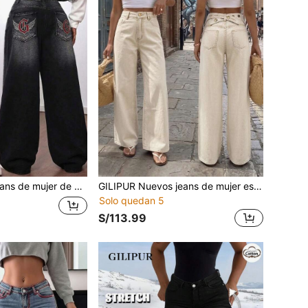
ro, con estampado de patrón de rayos, pantalones largos de pierna ancha y holgada, estilo casual de calle
GILIPUR Nuevos jeans de mujer estilo Y2K, pantalones rectos de cintura baja de color albaricoque vintage sueltos, prendas inferiores versátiles y casuales, estilo streetwear
Solo quedan 5
S/113.99