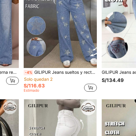
casuales y elegantes, estilo callejero de otoño
GILIPUR Jeans sueltos y rectos de mujer con adornos de estrellas de diamante de imitación, estilo casual, vintage y elegante
-4%
Solo quedan 2
S/134.49
S/116.63
Estimado