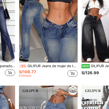
s, casuales, versátiles, estilo streetwear para otoño
GILIPUR Jeans de mujer de talle bajo, ajuste ceñido y elástico, estilo lavado azul oscuro Y2K, elegantes y casuales, ropa de calle para primavera
GILIPUR Jeans de mujer de cintura alta con efecto desgastado y lavado neg
-5%
NEW
S/108.77
S/126.99
Estimado