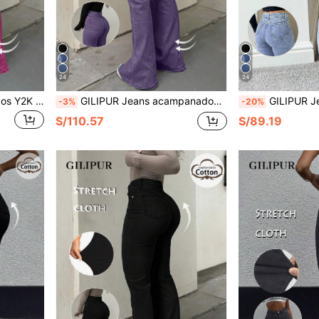
24
24
GILIPUR Jeans acampanados Y2K para mujer, pantalones de mezclilla skinny de cintura alta estilo vintage streetwear color borgoña, elásticos, elegantes, casuales y versátiles para primavera y otoño
GILIPUR Jeans acampanados de cintura alta para mujer estilo Y2K, pantalones vaqueros ajustados de estilo callejero vintage en verde militar & púrpura, elásticos, casuales y versátiles para primavera y otoño
GILIPUR Jeans acampanados de cintura alta estilo Y2K, pantalones de mujer el
-3%
-20%
S/110.57
S/89.19