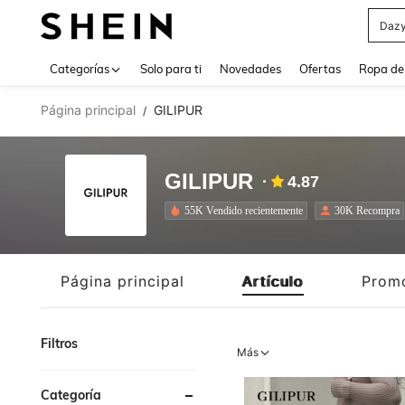
Daz
Use up 
Categorías
Solo para ti
Novedades
Ofertas
Ropa de
Página principal
GILIPUR
/
GILIPUR
4.87
55K Vendido recientemente
30K Recompra
Página principal
Artículo
Prom
Filtros
Más
Categoría