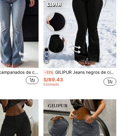
24
GILIPUR Jeans acampanados de cintura baja azul claro lavado estilo Y2K para mujer, con detalle de costura roja en contraste, ajuste ceñido tipo bootcut, pantalones casuales de estilo streetwear
GILIPUR Jeans negros de cintura alta con corte acampanado, pantalones de mujer estilo Y2K elásticos, elegante casual streetwear para primavera y otoño
-11%
S/89.43
Estimado