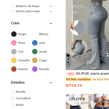
Bottoms de Mujer
Denim para mujer
Color
Negro
Blanco
Rosa
Azul
Gris
Verde
Amarillo
Caqui
24
Marrón
Morado
GILIPUR Jeans acampanados de cintura alta estilo Y2K, pantalones elegantes de mujer de denim elástico de unicolor, azul lavad
-10%
#8 Más vendidos
Detalles
S/114.74
Bolsillo
Cremallera
Botón