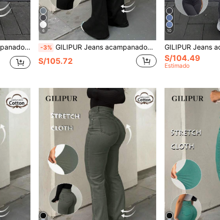
6
10
elástica negra, moda callejera casual de otoño
GILIPUR Jeans acampanados de cintura alta estilo Y2K, pantalones largos elegantes de corte slim para mujer, jeans de mezclilla elástica de moda, estilo callejero casual negro para primavera y otoño
-3%
S/104.49
S/105.72
Estimado