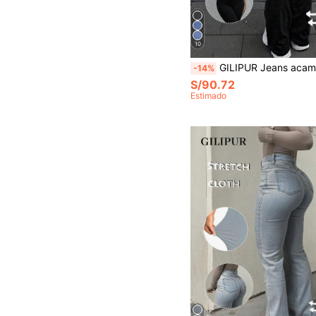
10
GILIPUR Jeans acampanados estilo Y2K, pantalones elegantes de mujer de cintura alta y ajuste ceñido, pantalones de mezclilla 
-14%
S/90.72
Estimado