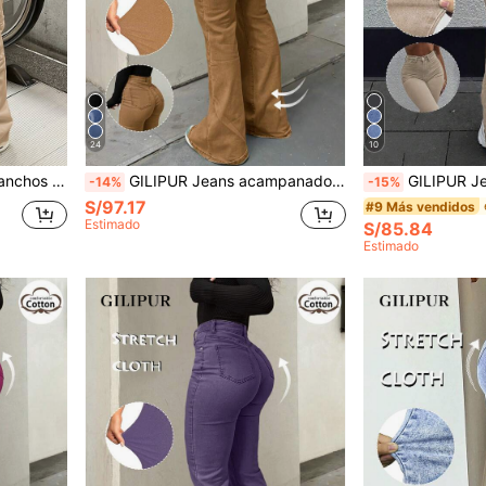
24
10
 color caqui, moda callejera de primavera
GILIPUR Jeans acampanados Y2K para mujer, pantalones vaqueros amarillos de cintura alta estilo vintage callejero, ajustados, elásticos, elegantes, casuales y versátiles para primavera y otoño
GILIPUR Jeans acampanados estilo Y2K para mujer, cintura alta, ajust
-14%
-15%
S/97.17
#9 Más vendidos
Estimado
S/85.84
Estimado