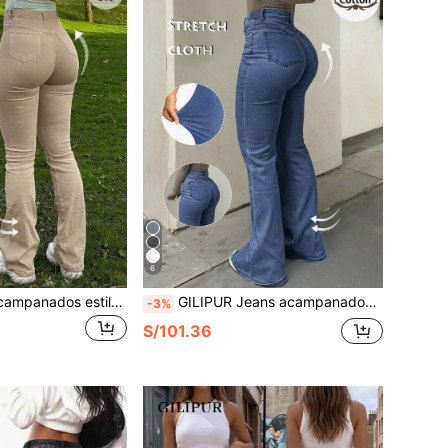
6
GILIPUR Jeans acampanados estilo Y2K, pantalones de mujer de cintura alta y corte slim elegante y casual, pantalones de mezclilla elástica, color caqui, estilo callejero de otoño
GILIPUR Jeans acampanados de cintura alta Y2K, pantalones de mezclilla ajustados y elásticos elegantes para mujer, estilo callejero de moda casual para primavera y otoño
-3%
S/101.36