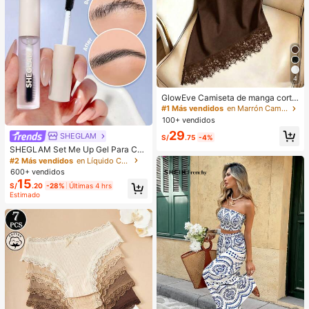
4
GlowEve Camiseta de manga corta
de cuello redondo de unicolor casu
#1 Más vendidos
en Marrón Camisetas básicas informales
al versátil para uso diario para muje
100+ vendidos
r
29
SHEGLAM
S/
.75
-4%
SHEGLAM Set Me Up Gel Para Cej
as Marca De Belleza CosméTica M
#2 Más vendidos
en Líquido Cejas
aquillaje Para Mujeres Y NiñAs
600+ vendidos
15
S/
.20
-28%
Últimas 4 hrs
Estimado