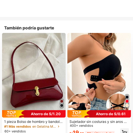
También podría gustarte
Ahorro de S/1.20
Ahorro de S/0.61
1 pieza Bolso de hombro y bandoler
Sujetador sin costuras y sin aros pa
a de cuero sintético aceitado retro
ra mujer, sexy con laterales antidesl
400+ vendidos
#1 Más vendidos
en Gelatina Monedero
para mujer, adecuado para citas, sa
izantes, almohadillas extraíbles y e
60+ vendidos
19